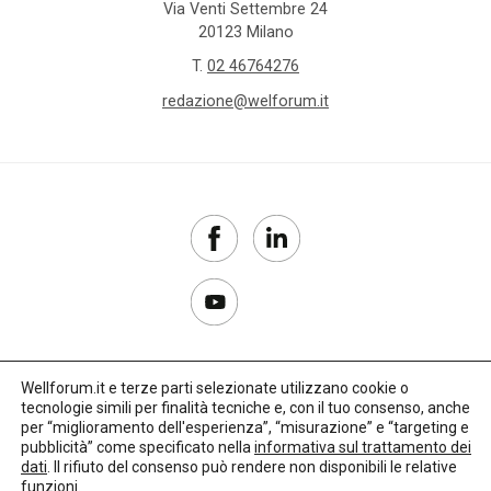
Via Venti Settembre 24
20123 Milano
T.
02 46764276
redazione@welforum.it
Wellforum.it e terze parti selezionate utilizzano cookie o
tecnologie simili per finalità tecniche e, con il tuo consenso, anche
Copyright 2017–2026
per “miglioramento dell'esperienza”, “misurazione” e “targeting e
pubblicità” come specificato nella
informativa sul trattamento dei
Privacy Policy
dati
. Il rifiuto del consenso può rendere non disponibili le relative
funzioni.