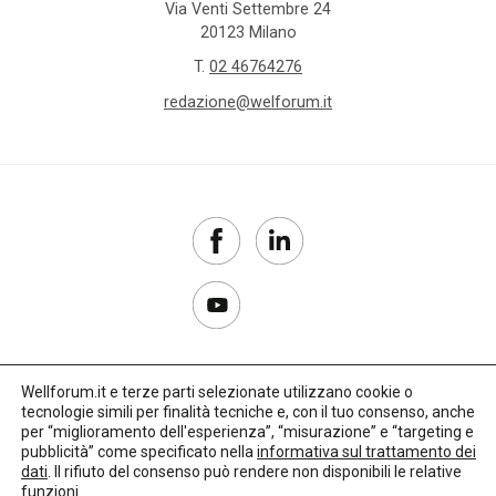
Via Venti Settembre 24
20123 Milano
T.
02 46764276
redazione@welforum.it
Wellforum.it e terze parti selezionate utilizzano cookie o
tecnologie simili per finalità tecniche e, con il tuo consenso, anche
Copyright 2017–2026
per “miglioramento dell'esperienza”, “misurazione” e “targeting e
pubblicità” come specificato nella
informativa sul trattamento dei
Privacy Policy
dati
. Il rifiuto del consenso può rendere non disponibili le relative
funzioni.