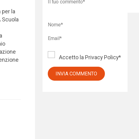
 per la
A Scuola
a
nio
uazione
Accetto la
Privacy Policy
*
venzione