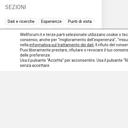
SEZIONI
Dati e ricerche
Esperienze
Punti di vista
Normativa nazionale
Normativa regionale
Wellforum.it e terze parti selezionate utilizzano cookie o tecno
consenso, anche per “miglioramento dell'esperienza”, “misur
Normativa europea
Rassegna normativa
nella
informativa sul trattamento dei dati
. Il rifiuto del con
Puoi liberamente prestare, rifiutare o revocare il tuo conse
I seminari di Welforum
Eventi
delle preferenze.
Usa il pulsante “Accetta” per acconsentire. Usa il pulsante “
Spazio ai promotori
senza accettare.