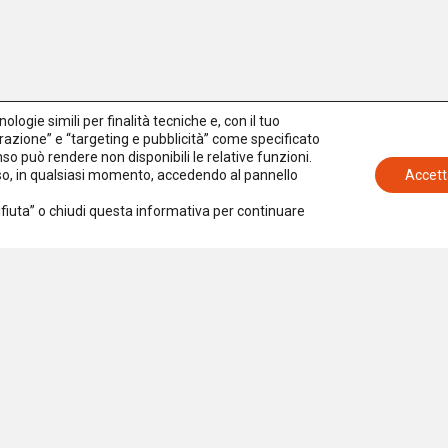
logie simili per finalità tecniche e, con il tuo
azione” e “targeting e pubblicità” come specificato
senso può rendere non disponibili le relative funzioni.
nso, in qualsiasi momento, accedendo al pannello
Accett
Rifiuta” o chiudi questa informativa per continuare
Iscriviti alla newsletter
Accetto la
Privacy Policy