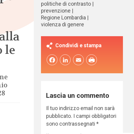
politiche di contrasto
prevenzione
Regione Lombardia
violenza di genere
alla
Condividi e stampa
 le
Facebook
LinkedIn
Email
one
nio
28
Lascia un commento
Il tuo indirizzo email non sarà
pubblicato.
I campi obbligatori
sono contrassegnati
*