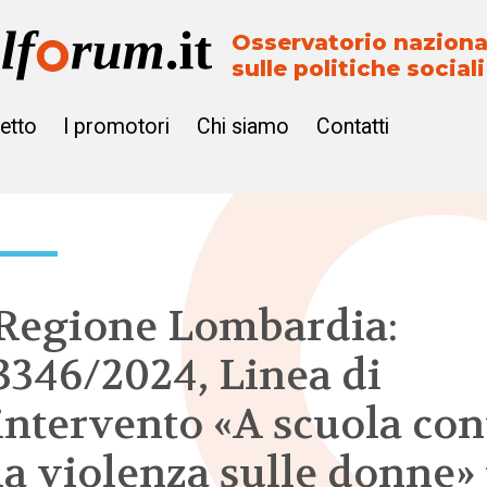
Osservatorio naziona
sulle politiche sociali
getto
I promotori
Chi siamo
Contatti
Regione Lombardia:
3346/2024, Linea di
intervento «A scuola con
la violenza sulle donne»