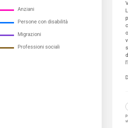
V
Anziani
L
p
Persone con disabilità
c
o
Migrazioni
v
Professioni sociali
s
d
l
D
p
v