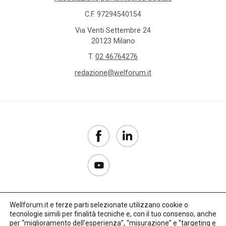
C.F. 97294540154
Via Venti Settembre 24
20123 Milano
T.
02 46764276
redazione@welforum.it
Wellforum.it e terze parti selezionate utilizzano cookie o
tecnologie simili per finalità tecniche e, con il tuo consenso, anche
Copyright 2017–2026
per “miglioramento dell'esperienza”, “misurazione” e “targeting e