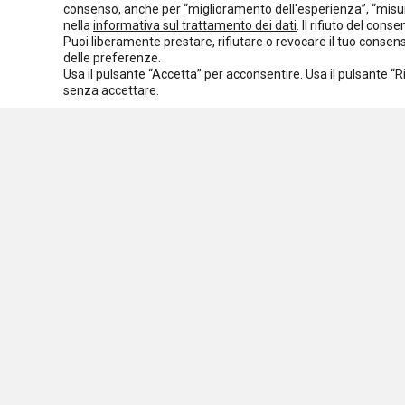
consenso, anche per “miglioramento dell'esperienza”, “misur
Normativa europea
Rassegna normativa
nella
informativa sul trattamento dei dati
. Il rifiuto del con
Puoi liberamente prestare, rifiutare o revocare il tuo conse
I seminari di Welforum
Eventi
delle preferenze.
Usa il pulsante “Accetta” per acconsentire. Usa il pulsante “
Spazio ai promotori
senza accettare.
Assoc