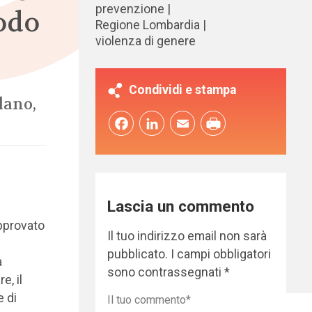
prevenzione
iodo
Regione Lombardia
violenza di genere
Condividi e stampa
lano,
Facebook
LinkedIn
Email
Lascia un commento
approvato
Il tuo indirizzo email non sarà
pubblicato.
I campi obbligatori
a
sono contrassegnati
*
e, il
e di