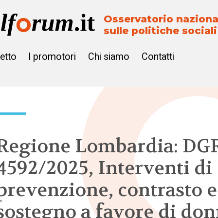
Osservatorio naziona
sulle politiche sociali
getto
I promotori
Chi siamo
Contatti
Regione Lombardia: DG
4592/2025, Interventi di
prevenzione, contrasto e
sostegno a favore di do