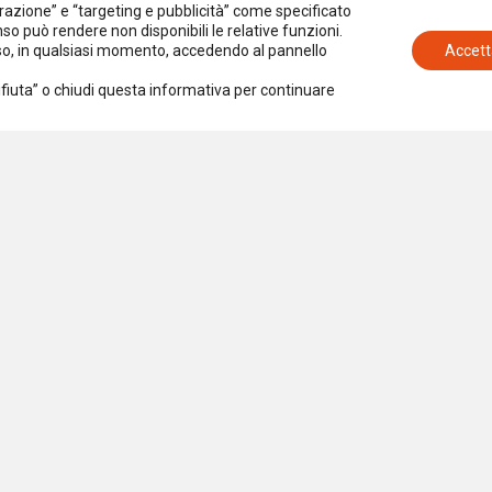
azione” e “targeting e pubblicità” come specificato
senso può rendere non disponibili le relative funzioni.
nso, in qualsiasi momento, accedendo al pannello
Accett
Rifiuta” o chiudi questa informativa per continuare
Iscriviti alla newsletter
Accetto la
Privacy Policy
iazione per la Ricerca Sociale