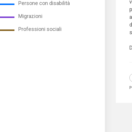
v
Persone con disabilità
p
Migrazioni
a
d
Professioni sociali
s
D
p