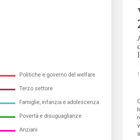
1
Politiche e governo del welfare
Terzo settore
C
Famiglie, infanzia e adolescenza
l
Povertà e disuguaglianze
r
v
Anziani
s