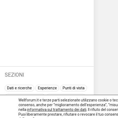
SEZIONI
Dati e ricerche
Esperienze
Punti di vista
Normativa nazionale
Normativa regionale
Wellforum.it e terze parti selezionate utilizzano cookie o tecno
consenso, anche per “miglioramento dell'esperienza”, “misur
Normativa europea
Rassegna normativa
nella
informativa sul trattamento dei dati
. Il rifiuto del con
Puoi liberamente prestare, rifiutare o revocare il tuo conse
I seminari di Welforum
Eventi