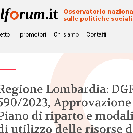
Osservatorio naziona
sulle politiche sociali
getto
I promotori
Chi siamo
Contatti
Regione Lombardia: DG
590/2023, Approvazione
Piano di riparto e modal
di utilizzo delle risorse d