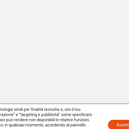
logie simili per finalità tecniche e, con il tuo
azione” e “targeting e pubblicità” come specificato
senso può rendere non disponibili le relative funzioni.
nso, in qualsiasi momento, accedendo al pannello
Accett