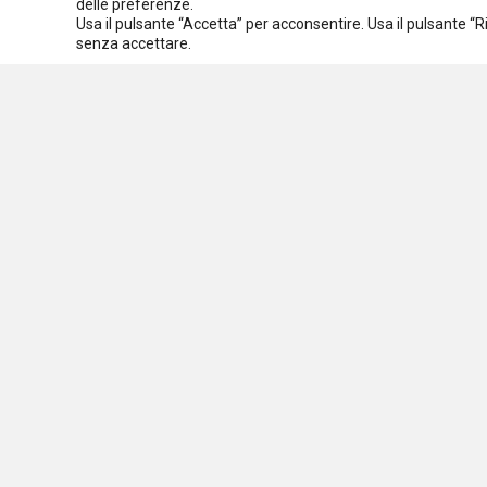
delle preferenze.
Usa il pulsante “Accetta” per acconsentire. Usa il pulsante “
Spazio ai promotori
senza accettare.
Assoc
C.F.
Osservatorio nazionale
sulle politiche sociali