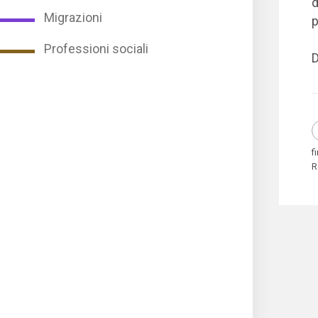
d
Migrazioni
p
Professioni sociali
D
f
R