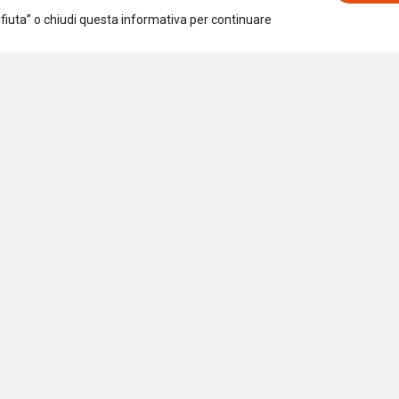
Rifiuta” o chiudi questa informativa per continuare
Iscriviti alla newsletter
Accetto la
Privacy Policy
iazione per la Ricerca Sociale
 97294540154