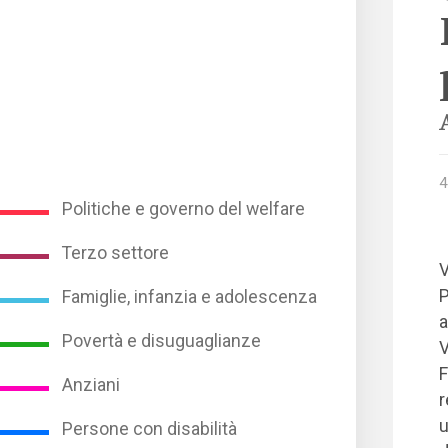
4
Politiche e governo del welfare
Terzo settore
V
P
Famiglie, infanzia e adolescenza
a
Povertà e disuguaglianze
V
F
Anziani
r
u
Persone con disabilità