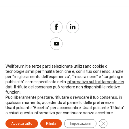
Wellforum.it e terze parti selezionate utilizzano cookie o
tecnologie simili per finalità tecniche e, con il tuo consenso, anche
Copyright 2017–2026
per “miglioramento dell'esperienza”, “misurazione” e “targeting e
pubblicità” come specificato nella
informativa sul trattamento dei
Privacy Policy
dati
. Il rifiuto del consenso può rendere non disponibili le relative
funzioni.
Impostazioni cookie
Puoi liberamente prestare, rifiutare o revocare il tuo consenso, in
qualsiasi momento, accedendo al pannello delle preferenze.
🌳
Credits:
LO Studio
Usa il pulsante “Accetta” per acconsentire. Usa il pulsante “Rifiuta”
o chiudi questa informativa per continuare senza accettare.
Close GDPR C
Accetta tutto
Rifiuta
Impostazioni