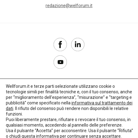
redazione@welforum.it
Wellforum.it e terze parti selezionate utilizzano cookie o
tecnologie simili per finalità tecniche e, con il tuo consenso, anche
Copyright 2017–2026
per “miglioramento dell'esperienza”, “misurazione” e “targeting e
pubblicità” come specificato nella
informativa sul trattamento dei
Privacy Policy
dati
. Il rifiuto del consenso può rendere non disponibili le relative
funzioni.
Impostazioni cookie
Puoi liberamente prestare, rifiutare o revocare il tuo consenso, in
qualsiasi momento, accedendo al pannello delle preferenze.
🌳
Credits:
LO Studio
Usa il pulsante “Accetta” per acconsentire. Usa il pulsante “Rifiuta”
o chiudi questa informativa per continuare senza accettare.