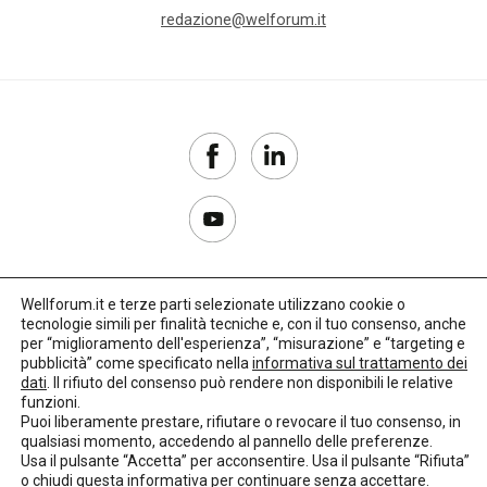
redazione@welforum.it
Wellforum.it e terze parti selezionate utilizzano cookie o
tecnologie simili per finalità tecniche e, con il tuo consenso, anche
Copyright 2017–2026
per “miglioramento dell'esperienza”, “misurazione” e “targeting e
pubblicità” come specificato nella
informativa sul trattamento dei
Privacy Policy
dati
. Il rifiuto del consenso può rendere non disponibili le relative
funzioni.
Impostazioni cookie
Puoi liberamente prestare, rifiutare o revocare il tuo consenso, in
qualsiasi momento, accedendo al pannello delle preferenze.
🌳
Credits:
LO Studio
Usa il pulsante “Accetta” per acconsentire. Usa il pulsante “Rifiuta”
o chiudi questa informativa per continuare senza accettare.