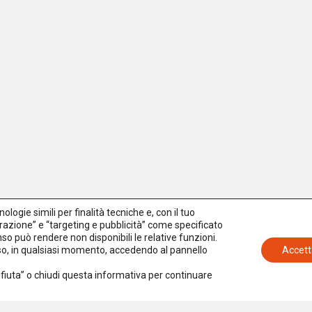
logie simili per finalità tecniche e, con il tuo
azione” e “targeting e pubblicità” come specificato
senso può rendere non disponibili le relative funzioni.
nso, in qualsiasi momento, accedendo al pannello
Accett
Rifiuta” o chiudi questa informativa per continuare