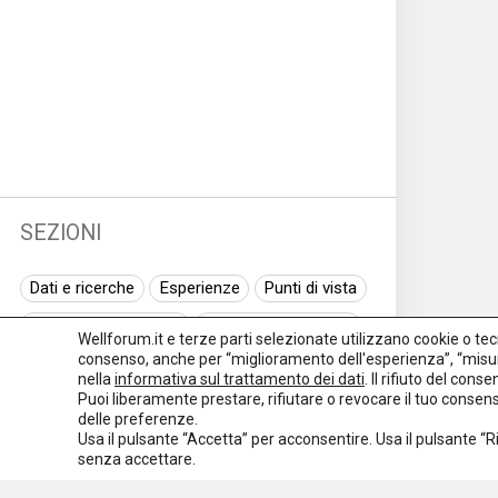
SEZIONI
Dati e ricerche
Esperienze
Punti di vista
Normativa nazionale
Normativa regionale
Wellforum.it e terze parti selezionate utilizzano cookie o tecno
consenso, anche per “miglioramento dell'esperienza”, “misur
Normativa europea
Rassegna normativa
nella
informativa sul trattamento dei dati
. Il rifiuto del con
Puoi liberamente prestare, rifiutare o revocare il tuo conse
I seminari di Welforum
Eventi
delle preferenze.
Usa il pulsante “Accetta” per acconsentire. Usa il pulsante “
Spazio ai promotori
senza accettare.