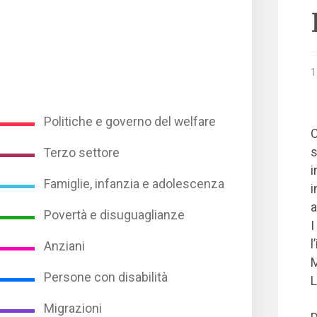
1
Politiche e governo del welfare
C
s
Terzo settore
i
Famiglie, infanzia e adolescenza
i
a
Povertà e disuguaglianze
I
l
Anziani
M
Persone con disabilità
L
Migrazioni