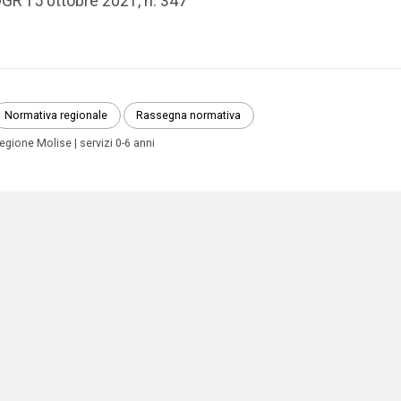
GR 15 0ttobre 2021, n. 347
Normativa regionale
Rassegna normativa
egione Molise
servizi 0-6 anni