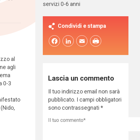
servizi 0-6 anni
Condividi e stampa
Facebook
LinkedIn
Email
izzo al
ne agli
stema
Lascia un commento
a 0-3
Il tuo indirizzo email non sarà
pubblicato.
I campi obbligatori
nifestato
sono contrassegnati
*
 (Nido,