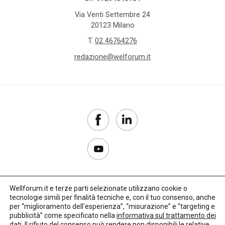
Via Venti Settembre 24
20123 Milano
T.
02 46764276
redazione@welforum.it
Wellforum.it e terze parti selezionate utilizzano cookie o
tecnologie simili per finalità tecniche e, con il tuo consenso, anche
Copyright 2017–2026
per “miglioramento dell'esperienza”, “misurazione” e “targeting e
pubblicità” come specificato nella
informativa sul trattamento dei
Privacy Policy
dati
. Il rifiuto del consenso può rendere non disponibili le relative