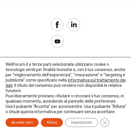
Wellforum.it e terze parti selezionate utilizzano cookie o
tecnologie simili per finalità tecniche e, con il tuo consenso, anche
Copyright 2017–2026
per “miglioramento dell'esperienza”, “misurazione” e “targeting e
pubblicità” come specificato nella
informativa sul trattamento dei
Privacy Policy
dati
. Il rifiuto del consenso può rendere non disponibili le relative
funzioni.
Impostazioni cookie
Puoi liberamente prestare, rifiutare o revocare il tuo consenso, in
qualsiasi momento, accedendo al pannello delle preferenze.
🌳
Credits:
LO Studio
Usa il pulsante “Accetta” per acconsentire. Usa il pulsante “Rifiuta”
o chiudi questa informativa per continuare senza accettare.
Close GDPR C
Accetta tutto
Rifiuta
Impostazioni