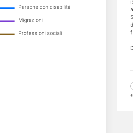
i
Persone con disabilità
a
S
Migrazioni
d
f
Professioni sociali
D
e