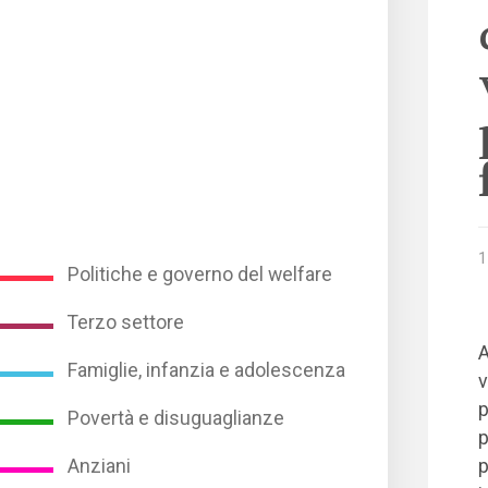
1
Politiche e governo del welfare
Terzo settore
A
Famiglie, infanzia e adolescenza
v
p
Povertà e disuguaglianze
p
p
Anziani