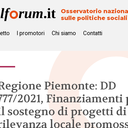
Osservatorio naziona
sulle politiche sociali
getto
I promotori
Chi siamo
Contatti
Regione Piemonte: DD
777/2021, Finanziamenti 
il sostegno di progetti di
rilevanza locale promoss