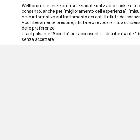
Normativa nazionale
Normativa regionale
Wellforum.it e terze parti selezionate utilizzano cookie o tecno
consenso, anche per “miglioramento dell'esperienza”, “misur
Normativa europea
Rassegna normativa
nella
informativa sul trattamento dei dati
. Il rifiuto del con
Puoi liberamente prestare, rifiutare o revocare il tuo conse
I seminari di Welforum
Eventi
delle preferenze.
Usa il pulsante “Accetta” per acconsentire. Usa il pulsante “
Spazio ai promotori
senza accettare.