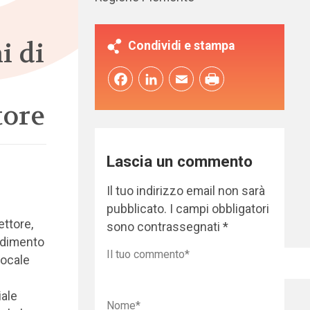
i di
Condividi e stampa
Facebook
LinkedIn
Email
tore
Lascia un commento
Il tuo indirizzo email non sarà
pubblicato.
I campi obbligatori
ettore,
sono contrassegnati
*
cedimento
locale
i
iale