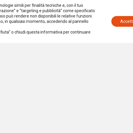
logie simili per finalità tecniche e, con il tuo
azione” e “targeting e pubblicità” come specificato
senso può rendere non disponibili le relative funzioni.
nso, in qualsiasi momento, accedendo al pannello
Accett
Rifiuta” o chiudi questa informativa per continuare
Iscriviti alla newsletter
Accetto la
Privacy Policy