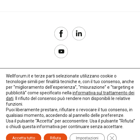
Wellforum.it e terze parti selezionate utilizzano cookie o
tecnologie simili per finalità tecniche e, con il tuo consenso, anche
Copyright 2017–2026
per “miglioramento dell'esperienza”, “misurazione” e “targeting e
pubblicità” come specificato nella
informativa sul trattamento dei
Privacy Policy
dati
. Il rifiuto del consenso può rendere non disponibili le relative
funzioni.
Impostazioni cookie
Puoi liberamente prestare, rifiutare o revocare il tuo consenso, in
qualsiasi momento, accedendo al pannello delle preferenze.
🌳
Credits:
LO Studio
Usa il pulsante “Accetta” per acconsentire. Usa il pulsante “Rifiuta”
o chiudi questa informativa per continuare senza accettare.
Close GDPR C
Accetta tutto
Rifiuta
Impostazioni