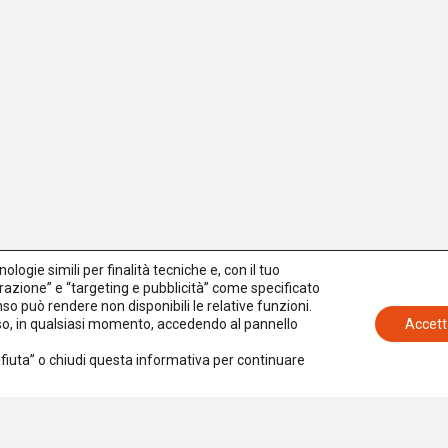
logie simili per finalità tecniche e, con il tuo
azione” e “targeting e pubblicità” come specificato
senso può rendere non disponibili le relative funzioni.
nso, in qualsiasi momento, accedendo al pannello
Accett
Rifiuta” o chiudi questa informativa per continuare
Iscriviti alla newsletter