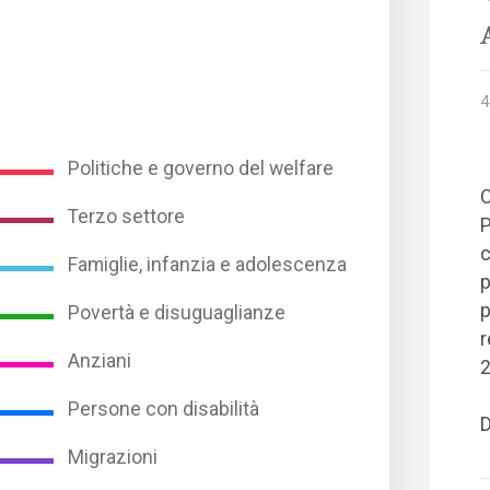
4
Politiche e governo del welfare
C
Terzo settore
P
c
Famiglie, infanzia e adolescenza
p
p
Povertà e disuguaglianze
r
Anziani
2
Persone con disabilità
D
Migrazioni