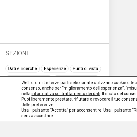
SEZIONI
Dati e ricerche
Esperienze
Punti di vista
Normativa nazionale
Normativa regionale
Wellforum.it e terze parti selezionate utilizzano cookie o tecno
consenso, anche per “miglioramento dell'esperienza”, “misur
Normativa europea
Rassegna normativa
nella
informativa sul trattamento dei dati
. Il rifiuto del con
Puoi liberamente prestare, rifiutare o revocare il tuo conse
I seminari di Welforum
Eventi
delle preferenze.
Usa il pulsante “Accetta” per acconsentire. Usa il pulsante “
Spazio ai promotori
senza accettare.