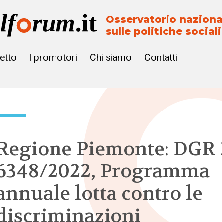
Osservatorio naziona
sulle politiche sociali
getto
I promotori
Chi siamo
Contatti
Regione Piemonte: DGR 
6348/2022, Programma
annuale lotta contro le
discriminazioni