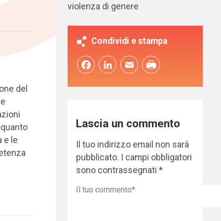
violenza di genere
Condividi e stampa
Facebook
LinkedIn
Email
ione del
le
azioni
Lascia un commento
o quanto
 e le
Il tuo indirizzo email non sarà
petenza
pubblicato.
I campi obbligatori
sono contrassegnati
*