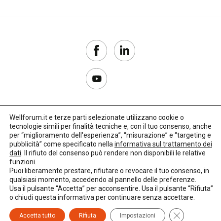
Wellforum.it e terze parti selezionate utilizzano cookie o
tecnologie simili per finalità tecniche e, con il tuo consenso, anche
Copyright 2017–2026
per “miglioramento dell'esperienza”, “misurazione” e “targeting e
pubblicità” come specificato nella
informativa sul trattamento dei
Privacy Policy
dati
. Il rifiuto del consenso può rendere non disponibili le relative
funzioni.
Impostazioni cookie
Puoi liberamente prestare, rifiutare o revocare il tuo consenso, in
qualsiasi momento, accedendo al pannello delle preferenze.
🌳
Credits:
LO Studio
Usa il pulsante “Accetta” per acconsentire. Usa il pulsante “Rifiuta”
o chiudi questa informativa per continuare senza accettare.
Close GDPR C
Accetta tutto
Rifiuta
Impostazioni