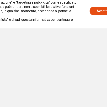
azione” e “targeting e pubblicità” come specificato
senso può rendere non disponibili le relative funzioni.
nso, in qualsiasi momento, accedendo al pannello
Accett
Rifiuta” o chiudi questa informativa per continuare
Iscriviti alla newsletter
Accetto la
Privacy Policy
iazione per la Ricerca Sociale