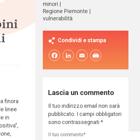
minori
Regione Piemonte
vulnerabilità
ini
i
Condividi e stampa
Facebook
LinkedIn
Email
Lascia un commento
a finora
Il tuo indirizzo email non sarà
le linee
pubblicato.
I campi obbligatori
e in
sono contrassegnati
*
sitiva”,
ione,