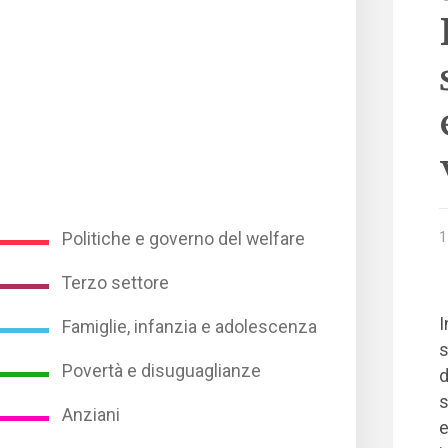
1
Politiche e governo del welfare
Terzo settore
I
Famiglie, infanzia e adolescenza
s
Povertà e disuguaglianze
d
s
Anziani
e