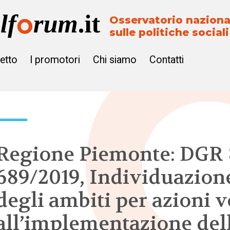
Osservatorio naziona
sulle politiche sociali
getto
I promotori
Chi siamo
Contatti
Regione Piemonte: DGR 
689/2019, Individuazion
degli ambiti per azioni v
all’implementazione del