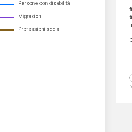
i
Persone con disabilità
f
Migrazioni
t
r
Professioni sociali
D
f