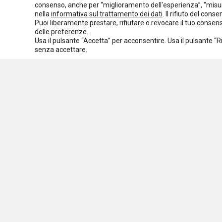
consenso, anche per “miglioramento dell'esperienza”, “misur
Normativa europea
Rassegna normativa
nella
informativa sul trattamento dei dati
. Il rifiuto del con
Puoi liberamente prestare, rifiutare o revocare il tuo conse
I seminari di Welforum
Eventi
delle preferenze.
Usa il pulsante “Accetta” per acconsentire. Usa il pulsante “
Spazio ai promotori
senza accettare.
Assoc