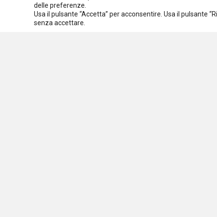
delle preferenze.
Usa il pulsante “Accetta” per acconsentire. Usa il pulsante “
Spazio ai promotori
senza accettare.
Assoc
C.F.
Osservatorio nazionale