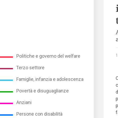
1
Politiche e governo del welfare
Terzo settore
C
Famiglie, infanzia e adolescenza
c
Povertà e disuguaglianze
d
p
Anziani
p
f
Persone con disabilità