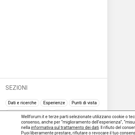
SEZIONI
Dati e ricerche
Esperienze
Punti di vista
Normativa nazionale
Normativa regionale
Wellforum.it e terze parti selezionate utilizzano cookie o tecno
consenso, anche per “miglioramento dell'esperienza”, “misur
Normativa europea
Rassegna normativa
nella
informativa sul trattamento dei dati
. Il rifiuto del con
Puoi liberamente prestare, rifiutare o revocare il tuo conse
I seminari di Welforum
Eventi