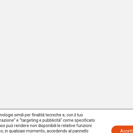
logie simili per finalità tecniche e, con il tuo
azione” e “targeting e pubblicità” come specificato
senso può rendere non disponibili le relative funzioni.
nso, in qualsiasi momento, accedendo al pannello
Accett