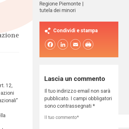
Regione Piemonte
tutela dei minori
Condividi e stampa
azione
Facebook
LinkedIn
Email
Lascia un commento
t. 12,
Il tuo indirizzo email non sarà
 azioni
pubblicato.
I campi obbligatori
azionali”
sono contrassegnati
*
lla