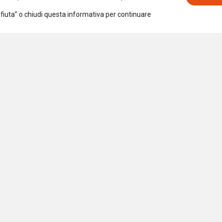
Rifiuta” o chiudi questa informativa per continuare
Iscriviti alla newsletter
Accetto la
Privacy Policy
iazione per la Ricerca Sociale
 97294540154