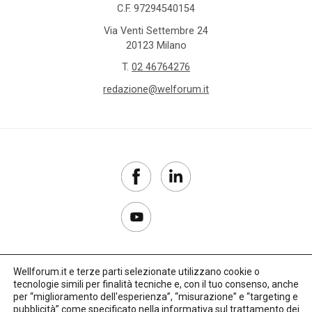
C.F. 97294540154
Via Venti Settembre 24
20123 Milano
T.
02 46764276
redazione@welforum.it
Wellforum.it e terze parti selezionate utilizzano cookie o
tecnologie simili per finalità tecniche e, con il tuo consenso, anche
Copyright 2017–2026
per “miglioramento dell'esperienza”, “misurazione” e “targeting e
pubblicità” come specificato nella
informativa sul trattamento dei