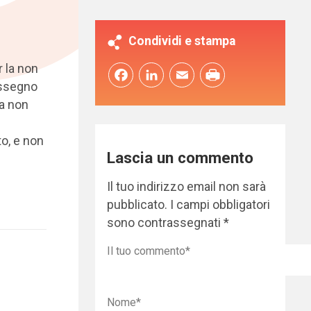
Condividi e stampa
r la non
Facebook
LinkedIn
Email
Assegno
ma non
o, e non
Lascia un commento
Il tuo indirizzo email non sarà
pubblicato.
I campi obbligatori
sono contrassegnati
*