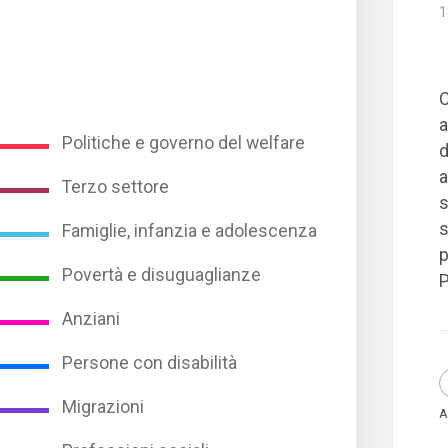
1
C
a
Politiche e governo del welfare
d
a
Terzo settore
s
s
Famiglie, infanzia e adolescenza
p
Povertà e disuguaglianze
Anziani
Persone con disabilità
Migrazioni
A