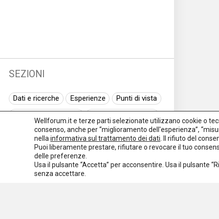
SEZIONI
Dati e ricerche
Esperienze
Punti di vista
Normativa nazionale
Normativa regionale
Wellforum.it e terze parti selezionate utilizzano cookie o tecno
consenso, anche per “miglioramento dell'esperienza”, “misur
Normativa europea
Rassegna normativa
nella
informativa sul trattamento dei dati
. Il rifiuto del con
Puoi liberamente prestare, rifiutare o revocare il tuo conse
I seminari di Welforum
Eventi
delle preferenze.
Usa il pulsante “Accetta” per acconsentire. Usa il pulsante “
Spazio ai promotori
senza accettare.