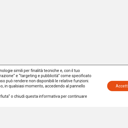
logie simili per finalità tecniche e, con il tuo
azione” e “targeting e pubblicità” come specificato
senso può rendere non disponibili le relative funzioni.
nso, in qualsiasi momento, accedendo al pannello
Accett
Rifiuta” o chiudi questa informativa per continuare
Iscriviti alla newsletter