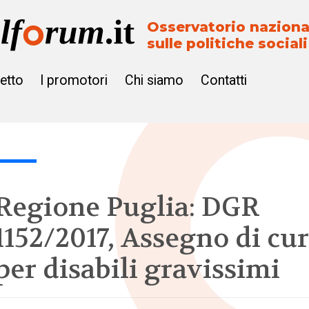
Osservatorio naziona
sulle politiche sociali
getto
I promotori
Chi siamo
Contatti
Regione Puglia: DGR
1152/2017, Assegno di cu
per disabili gravissimi