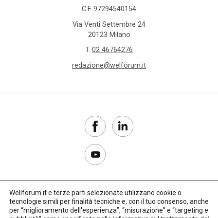
C.F. 97294540154
Via Venti Settembre 24
20123 Milano
T.
02 46764276
redazione@welforum.it
Wellforum.it e terze parti selezionate utilizzano cookie o
tecnologie simili per finalità tecniche e, con il tuo consenso, anche
Copyright 2017–2026
per “miglioramento dell'esperienza”, “misurazione” e “targeting e