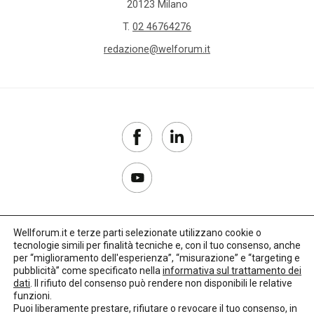
20123 Milano
T.
02 46764276
redazione@welforum.it
Wellforum.it e terze parti selezionate utilizzano cookie o
tecnologie simili per finalità tecniche e, con il tuo consenso, anche
Copyright 2017–2026
per “miglioramento dell'esperienza”, “misurazione” e “targeting e
pubblicità” come specificato nella
informativa sul trattamento dei
Privacy Policy
dati
. Il rifiuto del consenso può rendere non disponibili le relative
funzioni.
Impostazioni cookie
Puoi liberamente prestare, rifiutare o revocare il tuo consenso, in