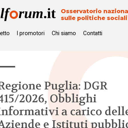
Osservatorio naziona
sulle politiche sociali
getto
I promotori
Chi siamo
Contatti
Regione Puglia: DGR
415/2026, Obblighi
informativi a carico dell
Aziende e Istituti pubblic