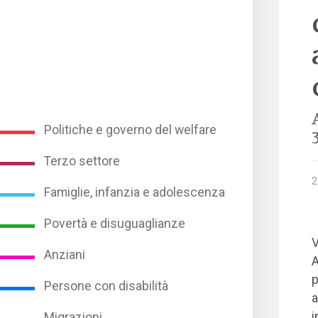
Politiche e governo del welfare
Terzo settore
2
Famiglie, infanzia e adolescenza
Povertà e disuguaglianze
V
Anziani
A
p
Persone con disabilità
a
i
Migrazioni