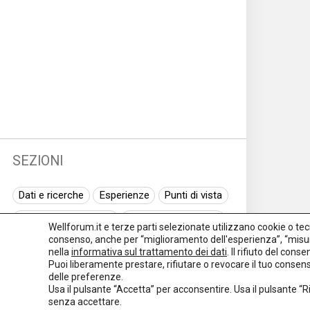
SEZIONI
Dati e ricerche
Esperienze
Punti di vista
Normativa nazionale
Normativa regionale
Wellforum.it e terze parti selezionate utilizzano cookie o tecno
consenso, anche per “miglioramento dell'esperienza”, “misur
Normativa europea
Rassegna normativa
nella
informativa sul trattamento dei dati
. Il rifiuto del con
Puoi liberamente prestare, rifiutare o revocare il tuo conse
I seminari di Welforum
Eventi
delle preferenze.
Usa il pulsante “Accetta” per acconsentire. Usa il pulsante “
Spazio ai promotori
senza accettare.