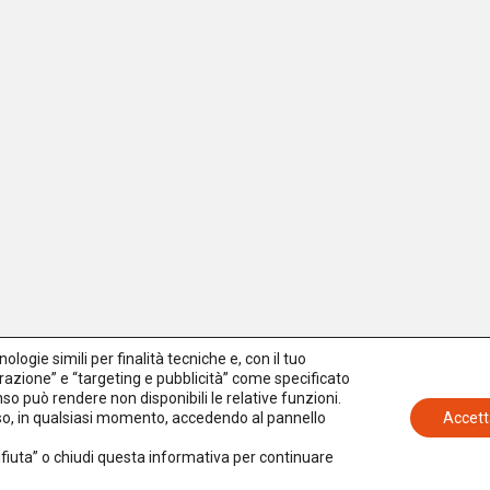
logie simili per finalità tecniche e, con il tuo
azione” e “targeting e pubblicità” come specificato
senso può rendere non disponibili le relative funzioni.
nso, in qualsiasi momento, accedendo al pannello
Accett
Rifiuta” o chiudi questa informativa per continuare