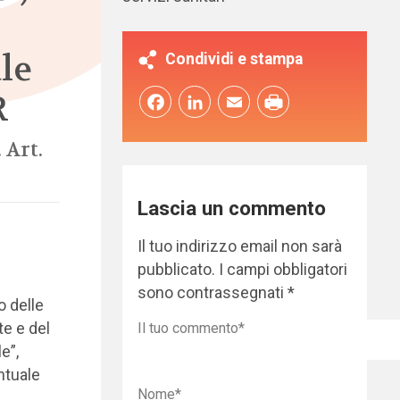
le
Condividi e stampa
R
Facebook
LinkedIn
Email
 Art.
Lascia un commento
Il tuo indirizzo email non sarà
pubblicato.
I campi obbligatori
sono contrassegnati
*
o delle
te e del
e”,
ntuale