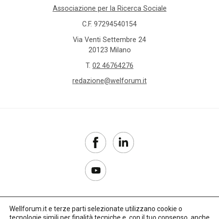
Associazione per la Ricerca Sociale
C.F. 97294540154
Via Venti Settembre 24
20123 Milano
T.
02 46764276
redazione@welforum.it
Wellforum.it e terze parti selezionate utilizzano cookie o
tecnologie simili per finalità tecniche e, con il tuo consenso, anche