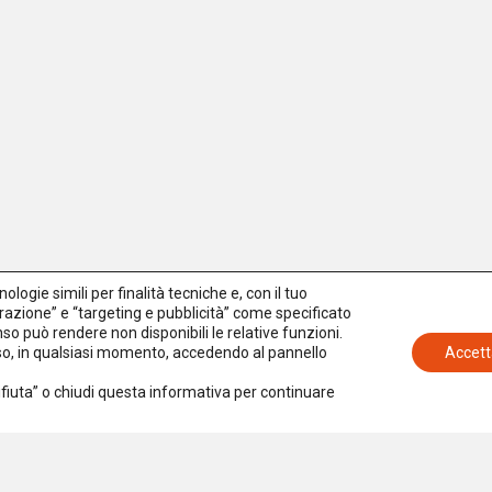
logie simili per finalità tecniche e, con il tuo
azione” e “targeting e pubblicità” come specificato
senso può rendere non disponibili le relative funzioni.
nso, in qualsiasi momento, accedendo al pannello
Accett
Rifiuta” o chiudi questa informativa per continuare
Iscriviti alla newsletter