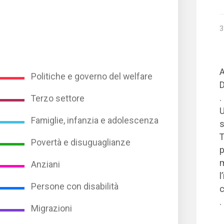
3
A
Politiche e governo del welfare
D
.
Terzo settore
U
Famiglie, infanzia e adolescenza
s
T
Povertà e disuguaglianze
p
m
Anziani
l
Persone con disabilità
.
Migrazioni