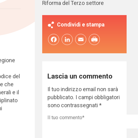
Riforma del Terzo settore
Condividi e stampa
Facebook
LinkedIn
Email
regione
Lascia un commento
odice del
ne che
Il tuo indirizzo email non sarà
rali e il
pubblicato.
I campi obbligatori
iplinato
sono contrassegnati
*
i