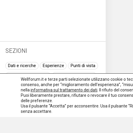
SEZIONI
Dati e ricerche
Esperienze
Punti di vista
Normativa nazionale
Normativa regionale
Wellforum.it e terze parti selezionate utilizzano cookie o tecno
consenso, anche per “miglioramento dell'esperienza”, “misur
Normativa europea
Rassegna normativa
nella
informativa sul trattamento dei dati
. Il rifiuto del con
Puoi liberamente prestare, rifiutare o revocare il tuo conse
I seminari di Welforum
Eventi
delle preferenze.
Usa il pulsante “Accetta” per acconsentire. Usa il pulsante “
Spazio ai promotori
senza accettare.