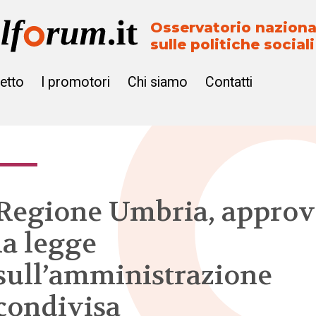
Osservatorio naziona
sulle politiche sociali
getto
I promotori
Chi siamo
Contatti
Regione Umbria, approv
la legge
sull’amministrazione
condivisa