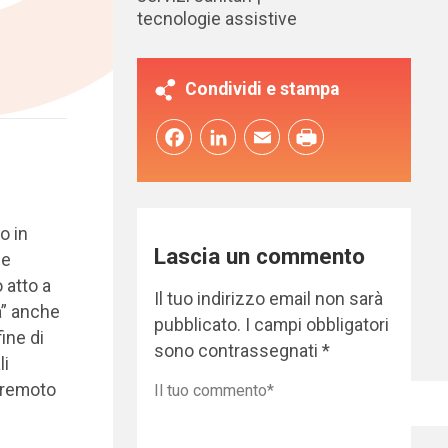
tecnologie assistive
Condividi e stampa
Facebook
LinkedIn
Email
o in
Lascia un commento
le
 atto a
Il tuo indirizzo email non sarà
a” anche
pubblicato.
I campi obbligatori
fine di
sono contrassegnati
*
li
 remoto