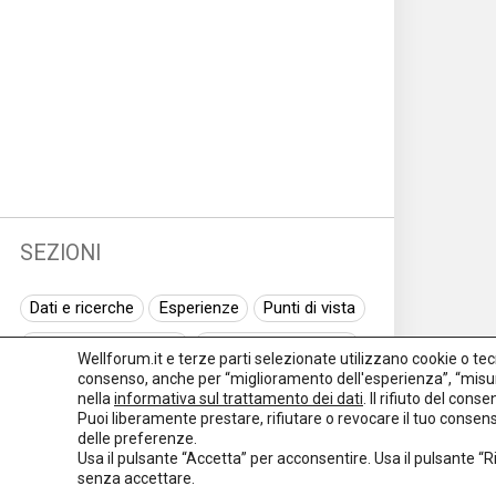
SEZIONI
Dati e ricerche
Esperienze
Punti di vista
Normativa nazionale
Normativa regionale
Wellforum.it e terze parti selezionate utilizzano cookie o tecno
consenso, anche per “miglioramento dell'esperienza”, “misur
Normativa europea
Rassegna normativa
nella
informativa sul trattamento dei dati
. Il rifiuto del con
Puoi liberamente prestare, rifiutare o revocare il tuo conse
I seminari di Welforum
Eventi
delle preferenze.
Usa il pulsante “Accetta” per acconsentire. Usa il pulsante “
Spazio ai promotori
senza accettare.