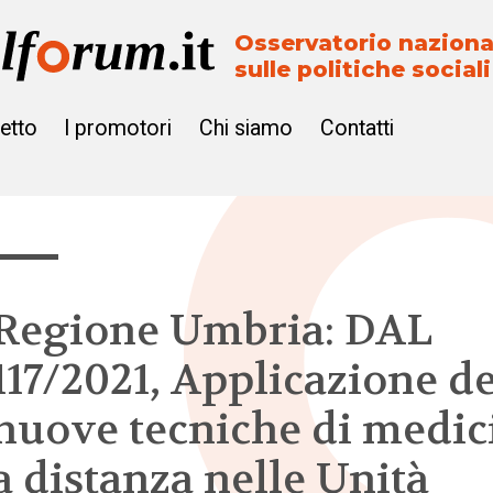
Osservatorio naziona
sulle politiche sociali
getto
I promotori
Chi siamo
Contatti
Regione Umbria: DAL
117/2021, Applicazione de
nuove tecniche di medic
a distanza nelle Unità