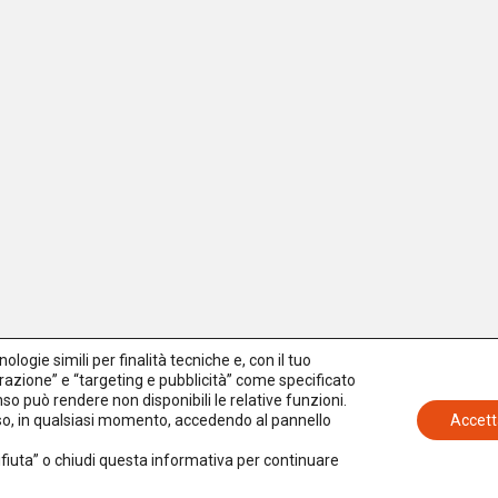
logie simili per finalità tecniche e, con il tuo
azione” e “targeting e pubblicità” come specificato
senso può rendere non disponibili le relative funzioni.
nso, in qualsiasi momento, accedendo al pannello
Accett
Rifiuta” o chiudi questa informativa per continuare