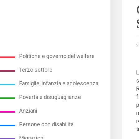
2
Politiche e governo del welfare
Terzo settore
L
s
Famiglie, infanzia e adolescenza
R
f
Povertà e disuguaglianze
p
Anziani
m
r
Persone con disabilità
t
Migrazioni