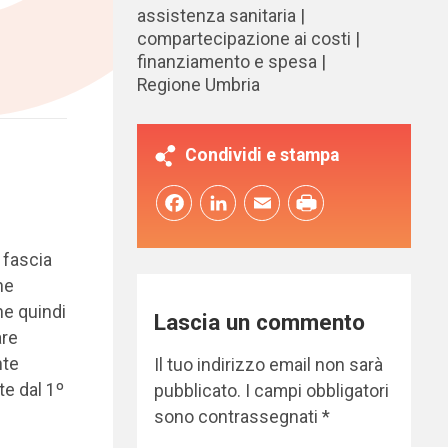
assistenza sanitaria
compartecipazione ai costi
finanziamento e spesa
Regione Umbria
Condividi e stampa
Facebook
LinkedIn
Email
 fascia
he
ne quindi
Lascia un commento
are
nte
Il tuo indirizzo email non sarà
te dal 1º
pubblicato.
I campi obbligatori
sono contrassegnati
*