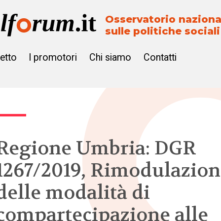
Osservatorio naziona
sulle politiche sociali
getto
I promotori
Chi siamo
Contatti
Regione Umbria: DGR
1267/2019, Rimodulazio
delle modalità di
compartecipazione alle