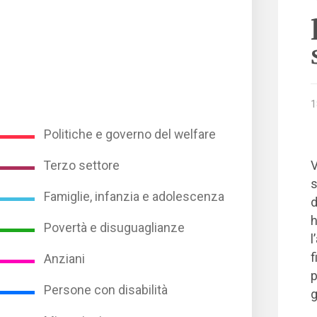
1
Politiche e governo del welfare
V
Terzo settore
s
Famiglie, infanzia e adolescenza
d
h
Povertà e disuguaglianze
l
f
Anziani
p
Persone con disabilità
g