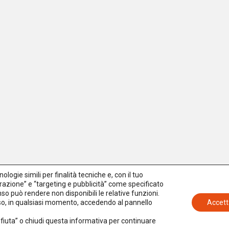
logie simili per finalità tecniche e, con il tuo
azione” e “targeting e pubblicità” come specificato
senso può rendere non disponibili le relative funzioni.
nso, in qualsiasi momento, accedendo al pannello
Accett
Rifiuta” o chiudi questa informativa per continuare