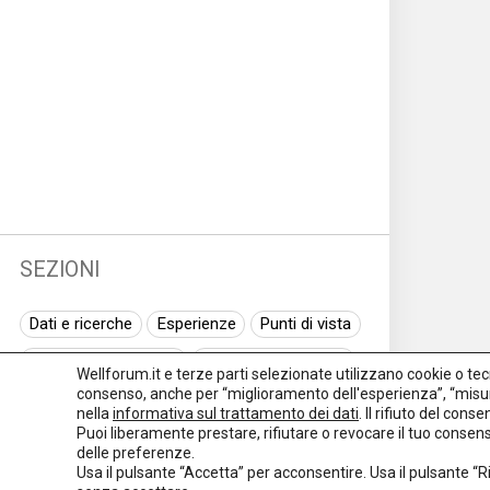
SEZIONI
Dati e ricerche
Esperienze
Punti di vista
Normativa nazionale
Normativa regionale
Wellforum.it e terze parti selezionate utilizzano cookie o tecno
consenso, anche per “miglioramento dell'esperienza”, “misur
Normativa europea
Rassegna normativa
nella
informativa sul trattamento dei dati
. Il rifiuto del con
Puoi liberamente prestare, rifiutare o revocare il tuo conse
I seminari di Welforum
Eventi
delle preferenze.
Usa il pulsante “Accetta” per acconsentire. Usa il pulsante “
Spazio ai promotori