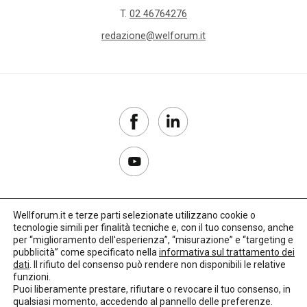
T.
02 46764276
redazione@welforum.it
Wellforum.it e terze parti selezionate utilizzano cookie o
tecnologie simili per finalità tecniche e, con il tuo consenso, anche
Copyright 2017–2026
per “miglioramento dell'esperienza”, “misurazione” e “targeting e
pubblicità” come specificato nella
informativa sul trattamento dei
Privacy Policy
dati
. Il rifiuto del consenso può rendere non disponibili le relative
funzioni.
Impostazioni cookie
Puoi liberamente prestare, rifiutare o revocare il tuo consenso, in
qualsiasi momento, accedendo al pannello delle preferenze.
🌳
Credits:
LO Studio