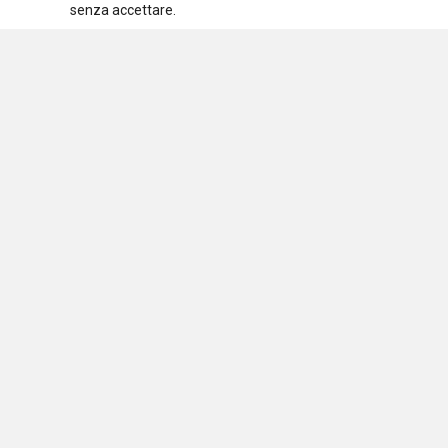
senza accettare.
Assoc
C.F.
Osservatorio nazionale
sulle politiche sociali
Via 
2012
Testata iscritta al Registro Stampa del