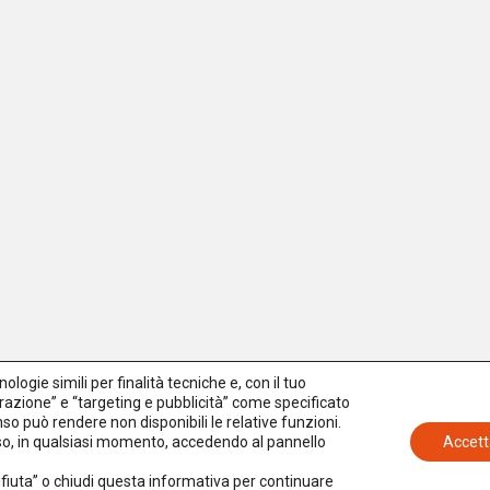
logie simili per finalità tecniche e, con il tuo
azione” e “targeting e pubblicità” come specificato
senso può rendere non disponibili le relative funzioni.
nso, in qualsiasi momento, accedendo al pannello
Accett
Rifiuta” o chiudi questa informativa per continuare