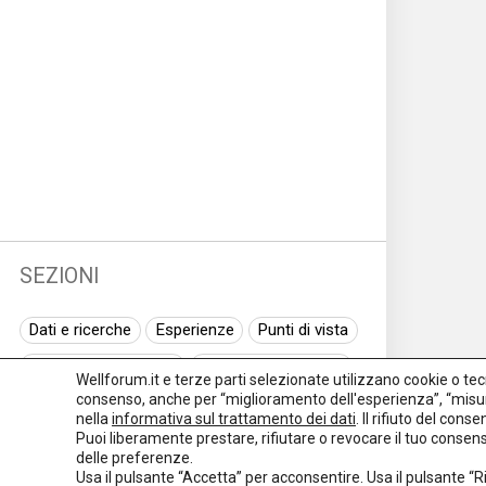
SEZIONI
Dati e ricerche
Esperienze
Punti di vista
Normativa nazionale
Normativa regionale
Wellforum.it e terze parti selezionate utilizzano cookie o tecno
consenso, anche per “miglioramento dell'esperienza”, “misur
Normativa europea
Rassegna normativa
nella
informativa sul trattamento dei dati
. Il rifiuto del con
Puoi liberamente prestare, rifiutare o revocare il tuo conse
I seminari di Welforum
Eventi
delle preferenze.
Usa il pulsante “Accetta” per acconsentire. Usa il pulsante “
Spazio ai promotori