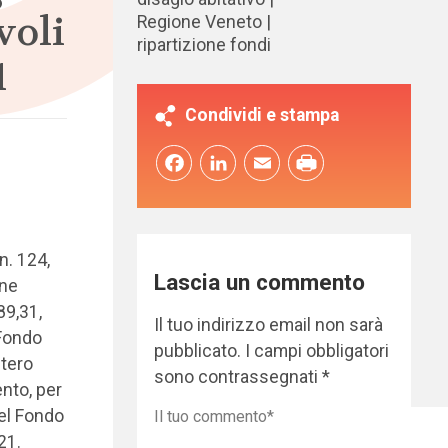
voli
Regione Veneto
ripartizione fondi
1
Condividi e stampa
Facebook
LinkedIn
Email
n. 124,
Lascia un commento
one
89,31,
Il tuo indirizzo email non sarà
 Fondo
pubblicato.
I campi obbligatori
stero
sono contrassegnati
*
ento, per
del Fondo
21.