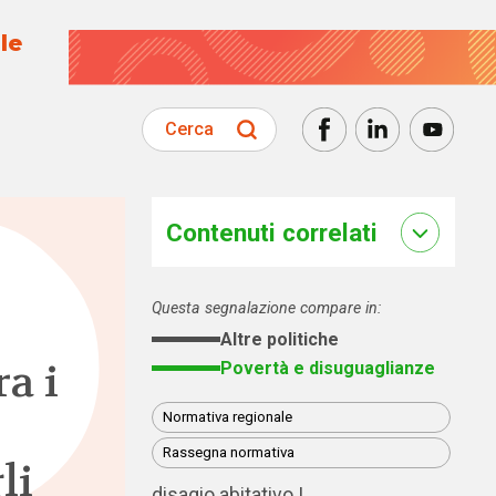
le
Cerca
Contenuti correlati
Questa segnalazione compare in:
Altre politiche
ra i
Povertà e disuguaglianze
Normativa regionale
Rassegna normativa
li
disagio abitativo