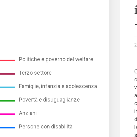
2
Politiche e governo del welfare
C
Terzo settore
c
Famiglie, infanzia e adolescenza
v
a
Povertà e disuguaglianze
c
i
Anziani
d
Persone con disabilità
l
s