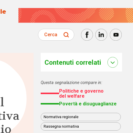
le
Cerca
Contenuti correlati
Questa segnalazione compare in:
Politiche e governo
del welfare
l
Povertà e disuguaglianze
tiva
Normativa regionale
hio
Rassegna normativa