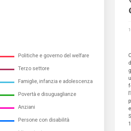
1
C
Politiche e governo del welfare
d
Terzo settore
g
u
Famiglie, infanzia e adolescenza
f
l
Povertà e disuguaglianze
p
Anziani
e
S
Persone con disabilità
1