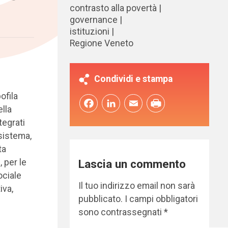
contrasto alla povertà
governance
istituzioni
Regione Veneto
Condividi e stampa
ofila
Facebook
LinkedIn
Email
ella
egrati
 sistema,
ta
 per le
Lascia un commento
ociale
Il tuo indirizzo email non sarà
iva,
pubblicato.
I campi obbligatori
sono contrassegnati
*