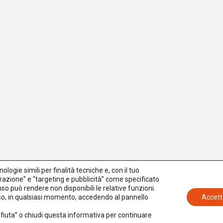
logie simili per finalità tecniche e, con il tuo
azione” e “targeting e pubblicità” come specificato
senso può rendere non disponibili le relative funzioni.
nso, in qualsiasi momento, accedendo al pannello
Accett
Rifiuta” o chiudi questa informativa per continuare