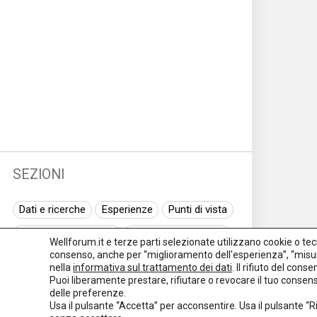
SEZIONI
Dati e ricerche
Esperienze
Punti di vista
Normativa nazionale
Normativa regionale
Wellforum.it e terze parti selezionate utilizzano cookie o tecno
consenso, anche per “miglioramento dell'esperienza”, “misur
Normativa europea
Rassegna normativa
nella
informativa sul trattamento dei dati
. Il rifiuto del con
Puoi liberamente prestare, rifiutare o revocare il tuo conse
I seminari di Welforum
Eventi
delle preferenze.
Usa il pulsante “Accetta” per acconsentire. Usa il pulsante “
Spazio ai promotori