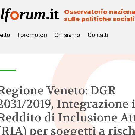
Osservatorio naziona
sulle politiche sociali
getto
I promotori
Chi siamo
Contatti
Regione Veneto: DGR
2031/2019, Integrazione i
Reddito di Inclusione At
(RIA) per soggetti a risc