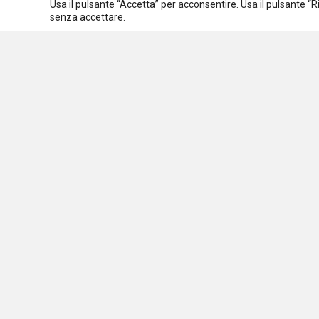
Usa il pulsante “Accetta” per acconsentire. Usa il pulsante “
Spazio ai promotori
senza accettare.
Assoc
C.F.
Osservatorio nazionale
sulle politiche sociali
Via 