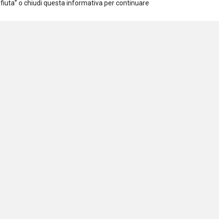
Rifiuta” o chiudi questa informativa per continuare
Iscriviti alla newsletter
Accetto la
Privacy Policy
iazione per la Ricerca Sociale
 97294540154
Venti Settembre 24