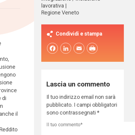
lavorativa
Regione Veneto
Condividi e stampa
e
Facebook
LinkedIn
Email
nto,
lusione
vengono
usione
Lascia un commento
Province
Il tuo indirizzo email non sarà
 di
pubblicato.
I campi obbligatori
in
sono contrassegnati
*
anche il
 Reddito