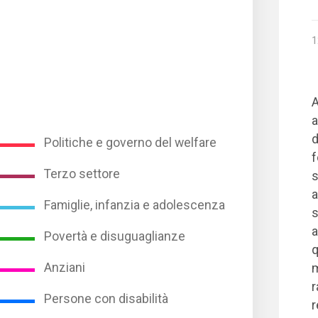
1
A
a
d
Politiche e governo del welfare
f
Terzo settore
s
a
Famiglie, infanzia e adolescenza
s
a
Povertà e disuguaglianze
q
Anziani
m
r
Persone con disabilità
r