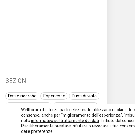
SEZIONI
Dati e ricerche
Esperienze
Punti di vista
Normativa nazionale
Normativa regionale
Wellforum.it e terze parti selezionate utilizzano cookie o tecno
consenso, anche per “miglioramento dell'esperienza”, “misur
Normativa europea
Rassegna normativa
nella
informativa sul trattamento dei dati
. Il rifiuto del con
Puoi liberamente prestare, rifiutare o revocare il tuo conse
I seminari di Welforum
Eventi
delle preferenze.