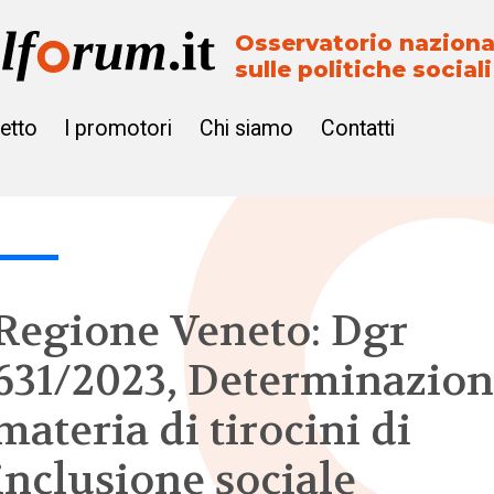
Osservatorio naziona
sulle politiche sociali
getto
I promotori
Chi siamo
Contatti
Regione Veneto: Dgr
631/2023, Determinazion
materia di tirocini di
inclusione sociale