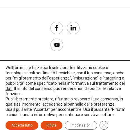
Wellforum.it e terze parti selezionate utilizzano cookie o
tecnologie simili per finalità tecniche e, con il tuo consenso, anche
Copyright 2017–2026
per “miglioramento dell'esperienza”, “misurazione” e “targeting e
pubblicità” come specificato nella
informativa sul trattamento dei
Privacy Policy
dati
. Il rifiuto del consenso può rendere non disponibili le relative
funzioni.
Impostazioni cookie
Puoi liberamente prestare, rifiutare o revocare il tuo consenso, in
qualsiasi momento, accedendo al pannello delle preferenze.
🌳
Credits:
LO Studio
Usa il pulsante “Accetta” per acconsentire. Usa il pulsante “Rifiuta”
o chiudi questa informativa per continuare senza accettare.
Close GDPR C
Accetta tutto
Rifiuta
Impostazioni