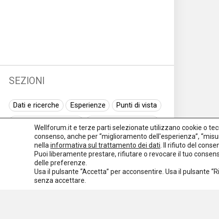
SEZIONI
Dati e ricerche
Esperienze
Punti di vista
Normativa nazionale
Normativa regionale
Wellforum.it e terze parti selezionate utilizzano cookie o tecno
consenso, anche per “miglioramento dell'esperienza”, “misur
Normativa europea
Rassegna normativa
nella
informativa sul trattamento dei dati
. Il rifiuto del con
Puoi liberamente prestare, rifiutare o revocare il tuo conse
I seminari di Welforum
Eventi
delle preferenze.
Usa il pulsante “Accetta” per acconsentire. Usa il pulsante “
Spazio ai promotori
senza accettare.