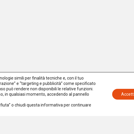
logie simili per finalità tecniche e, con il tuo
azione” e “targeting e pubblicità” come specificato
senso può rendere non disponibili le relative funzioni.
nso, in qualsiasi momento, accedendo al pannello
Accett
Rifiuta” o chiudi questa informativa per continuare
Iscriviti alla newsletter