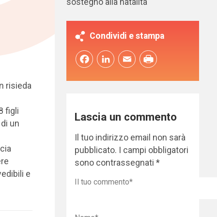
sostegno alla natalità
Condividi e stampa
Facebook
LinkedIn
Email
n risieda
 figli
Lascia un commento
 di un
i
Il tuo indirizzo email non sarà
cia
pubblicato.
I campi obbligatori
ere
sono contrassegnati
*
edibili e