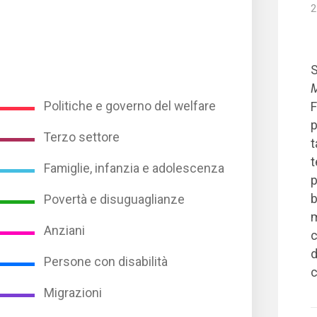
2
S
M
Politiche e governo del welfare
F
p
Terzo settore
t
t
Famiglie, infanzia e adolescenza
p
b
Povertà e disuguaglianze
m
Anziani
c
d
Persone con disabilità
c
Migrazioni