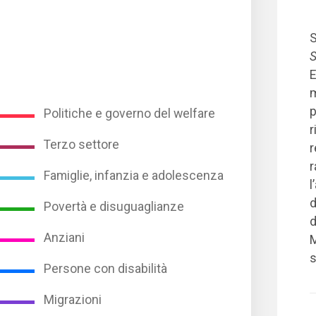
S
E
m
p
Politiche e governo del welfare
r
Terzo settore
r
r
Famiglie, infanzia e adolescenza
l
d
Povertà e disuguaglianze
d
Anziani
M
s
Persone con disabilità
Migrazioni