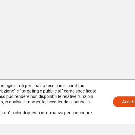
logie simili per finalità tecniche e, con il tuo
azione” e “targeting e pubblicità” come specificato
senso può rendere non disponibili le relative funzioni.
nso, in qualsiasi momento, accedendo al pannello
Accett
Rifiuta” o chiudi questa informativa per continuare