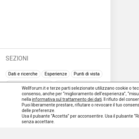
SEZIONI
Dati e ricerche
Esperienze
Punti di vista
Normativa nazionale
Normativa regionale
Wellforum.it e terze parti selezionate utilizzano cookie o tecno
consenso, anche per “miglioramento dell'esperienza”, “misur
Normativa europea
Rassegna normativa
nella
informativa sul trattamento dei dati
. Il rifiuto del con
Puoi liberamente prestare, rifiutare o revocare il tuo conse
I seminari di Welforum
Eventi
delle preferenze.
Usa il pulsante “Accetta” per acconsentire. Usa il pulsante “
Spazio ai promotori
senza accettare.