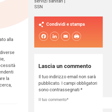
servizi sanitari
SSN
Condividi e stampa
Facebook
LinkedIn
Email
to alla
 diverse
ie,
Lascia un commento
ecessità
endenti
Il tuo indirizzo email non sarà
re la
pubblicato.
I campi obbligatori
icerca,
sono contrassegnati
*