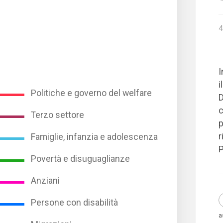
4
I
i
Politiche e governo del welfare
D
c
Terzo settore
p
r
Famiglie, infanzia e adolescenza
P
Povertà e disuguaglianze
Anziani
Persone con disabilità
a