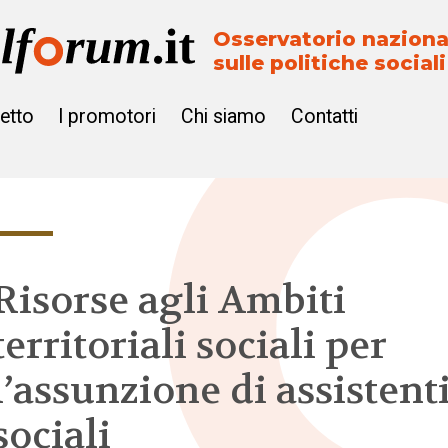
Osservatorio naziona
sulle politiche sociali
getto
I promotori
Chi siamo
Contatti
Risorse agli Ambiti
territoriali sociali per
l’assunzione di assistent
sociali