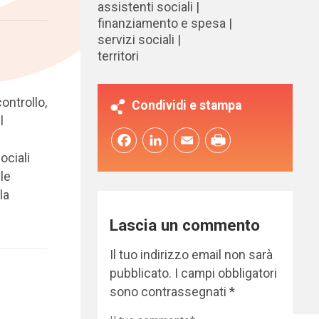
assistenti sociali
finanziamento e spesa
servizi sociali
territori
ontrollo,
Condividi e stampa
l
Facebook
LinkedIn
Email
ociali
 le
la
Lascia un commento
Il tuo indirizzo email non sarà
pubblicato.
I campi obbligatori
sono contrassegnati
*