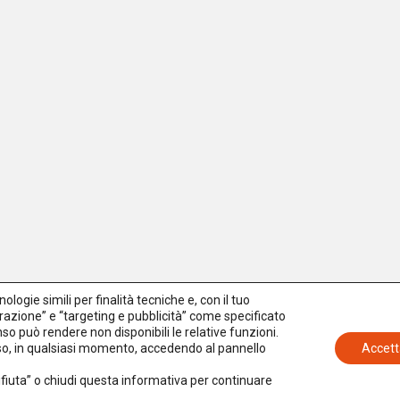
logie simili per finalità tecniche e, con il tuo
azione” e “targeting e pubblicità” come specificato
senso può rendere non disponibili le relative funzioni.
nso, in qualsiasi momento, accedendo al pannello
Accett
Rifiuta” o chiudi questa informativa per continuare