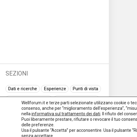
SEZIONI
Dati e ricerche
Esperienze
Punti di vista
Normativa nazionale
Normativa regionale
Wellforum.it e terze parti selezionate utilizzano cookie o tecno
consenso, anche per “miglioramento dell'esperienza”, “misur
Normativa europea
Rassegna normativa
nella
informativa sul trattamento dei dati
. Il rifiuto del con
Puoi liberamente prestare, rifiutare o revocare il tuo conse
I seminari di Welforum
Eventi
delle preferenze.
Usa il pulsante “Accetta” per acconsentire. Usa il pulsante “
Spazio ai promotori
senza accettare.