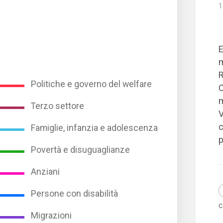
1
E
m
R
Politiche e governo del welfare
C
m
Terzo settore
V
c
Famiglie, infanzia e adolescenza
p
Povertà e disuguaglianze
Anziani
Persone con disabilità
C
Migrazioni