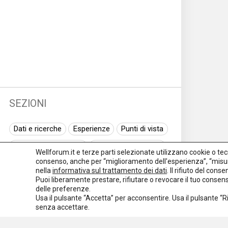
SEZIONI
Dati e ricerche
Esperienze
Punti di vista
Normativa nazionale
Normativa regionale
Wellforum.it e terze parti selezionate utilizzano cookie o tecno
consenso, anche per “miglioramento dell'esperienza”, “misur
Normativa europea
Rassegna normativa
nella
informativa sul trattamento dei dati
. Il rifiuto del con
Puoi liberamente prestare, rifiutare o revocare il tuo conse
I seminari di Welforum
Eventi
delle preferenze.
Usa il pulsante “Accetta” per acconsentire. Usa il pulsante “
Spazio ai promotori
senza accettare.