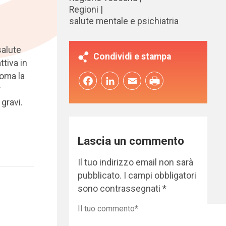
Regioni
salute mentale e psichiatria
salute
Condividi e stampa
ttiva in
oma la
Facebook
LinkedIn
Email
r
 gravi.
Lascia un commento
Il tuo indirizzo email non sarà
pubblicato.
I campi obbligatori
sono contrassegnati
*