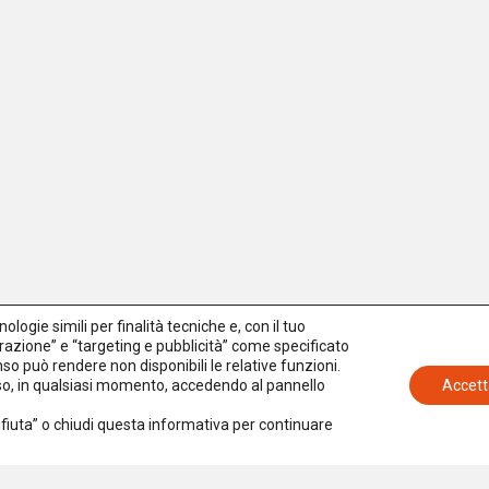
logie simili per finalità tecniche e, con il tuo
azione” e “targeting e pubblicità” come specificato
senso può rendere non disponibili le relative funzioni.
nso, in qualsiasi momento, accedendo al pannello
Accett
Rifiuta” o chiudi questa informativa per continuare