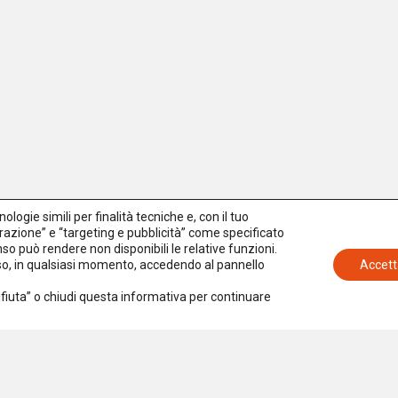
logie simili per finalità tecniche e, con il tuo
azione” e “targeting e pubblicità” come specificato
senso può rendere non disponibili le relative funzioni.
nso, in qualsiasi momento, accedendo al pannello
Accett
Rifiuta” o chiudi questa informativa per continuare
Iscriviti alla newsletter