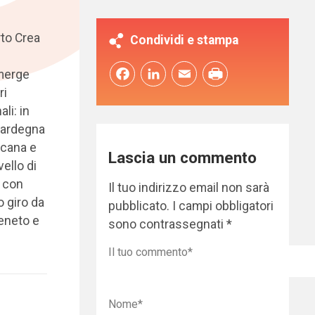
rto Crea
Condividi e stampa
Facebook
LinkedIn
Email
emerge
ri
li: in
 Sardegna
scana e
Lascia un commento
ello di
, con
Il tuo indirizzo email non sarà
o giro da
pubblicato.
I campi obbligatori
Veneto e
sono contrassegnati
*