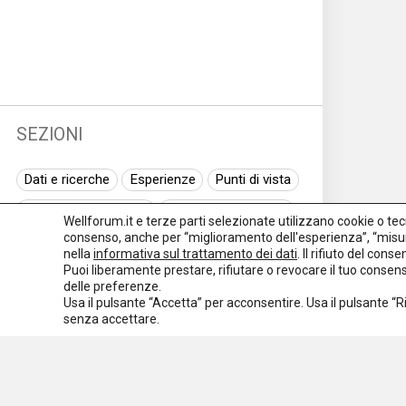
SEZIONI
Dati e ricerche
Esperienze
Punti di vista
Normativa nazionale
Normativa regionale
Wellforum.it e terze parti selezionate utilizzano cookie o tecno
consenso, anche per “miglioramento dell'esperienza”, “misur
Normativa europea
Rassegna normativa
nella
informativa sul trattamento dei dati
. Il rifiuto del con
Puoi liberamente prestare, rifiutare o revocare il tuo conse
I seminari di Welforum
Eventi
delle preferenze.
Usa il pulsante “Accetta” per acconsentire. Usa il pulsante “
Spazio ai promotori
senza accettare.