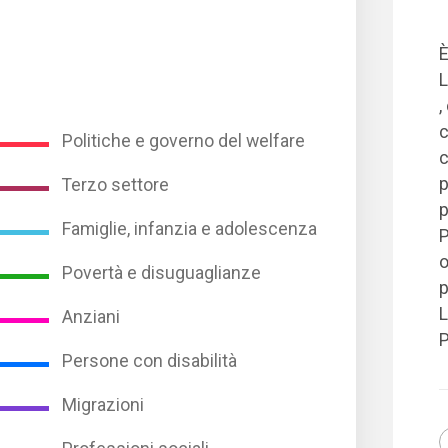
È
L
,
c
Politiche e governo del welfare
c
p
Terzo settore
p
Famiglie, infanzia e adolescenza
P
o
Povertà e disuguaglianze
p
L
Anziani
P
Persone con disabilità
Migrazioni