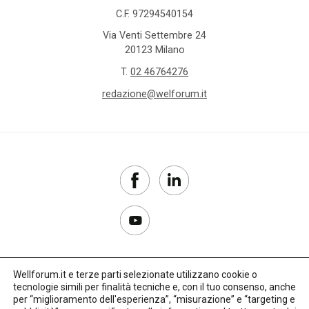
C.F. 97294540154
Via Venti Settembre 24
20123 Milano
T.
02 46764276
redazione@welforum.it
Wellforum.it e terze parti selezionate utilizzano cookie o
tecnologie simili per finalità tecniche e, con il tuo consenso, anche
Copyright 2017–2026
per “miglioramento dell'esperienza”, “misurazione” e “targeting e