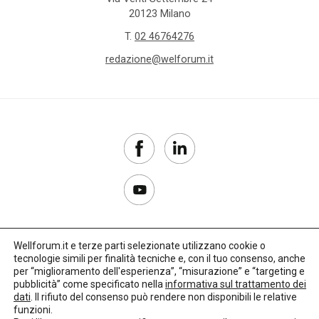
20123 Milano
T.
02 46764276
redazione@welforum.it
Wellforum.it e terze parti selezionate utilizzano cookie o
tecnologie simili per finalità tecniche e, con il tuo consenso, anche
Copyright 2017–2026
per “miglioramento dell'esperienza”, “misurazione” e “targeting e
pubblicità” come specificato nella
informativa sul trattamento dei
Privacy Policy
dati
. Il rifiuto del consenso può rendere non disponibili le relative
funzioni.
Impostazioni cookie