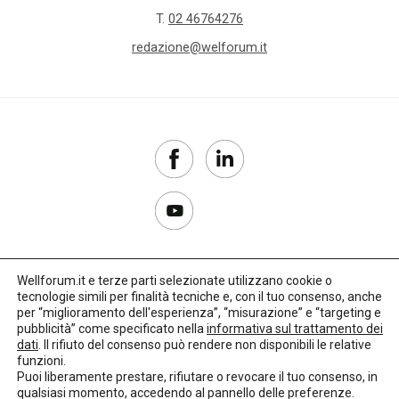
T.
02 46764276
redazione@welforum.it
Wellforum.it e terze parti selezionate utilizzano cookie o
tecnologie simili per finalità tecniche e, con il tuo consenso, anche
Copyright 2017–2026
per “miglioramento dell'esperienza”, “misurazione” e “targeting e
pubblicità” come specificato nella
informativa sul trattamento dei
Privacy Policy
dati
. Il rifiuto del consenso può rendere non disponibili le relative
funzioni.
Impostazioni cookie
Puoi liberamente prestare, rifiutare o revocare il tuo consenso, in
qualsiasi momento, accedendo al pannello delle preferenze.
🌳
Credits:
LO Studio