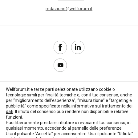
redazione@welforum.it
Wellforum.it e terze parti selezionate utilizzano cookie o
tecnologie simili per finalità tecniche e, con il tuo consenso, anche
Copyright 2017–2026
per “miglioramento dell'esperienza”, “misurazione” e “targeting e
pubblicità” come specificato nella
informativa sul trattamento dei
Privacy Policy
dati
. Il rifiuto del consenso può rendere non disponibili le relative
funzioni.
Impostazioni cookie
Puoi liberamente prestare, rifiutare o revocare il tuo consenso, in
qualsiasi momento, accedendo al pannello delle preferenze.
🌳
Credits:
LO Studio
Usa il pulsante “Accetta” per acconsentire. Usa il pulsante “Rifiuta”