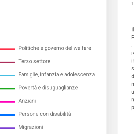
1
I
P
.
Politiche e governo del welfare
r
i
Terzo settore
s
Famiglie, infanzia e adolescenza
d
n
Povertà e disuguaglianze
u
m
Anziani
p
Persone con disabilità
Migrazioni