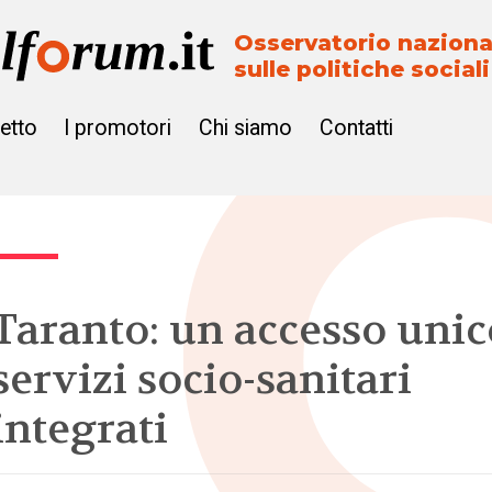
Osservatorio naziona
sulle politiche sociali
getto
I promotori
Chi siamo
Contatti
Taranto: un accesso unic
servizi socio-sanitari
integrati