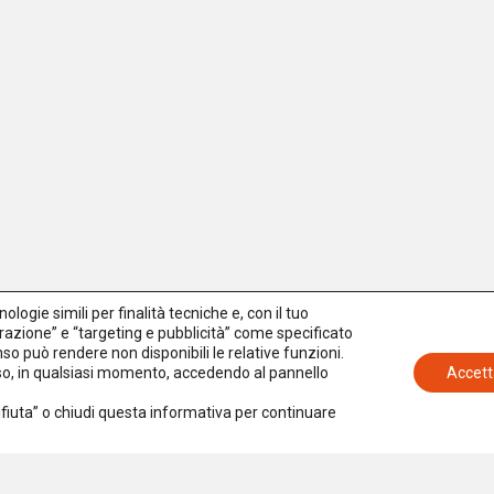
logie simili per finalità tecniche e, con il tuo
azione” e “targeting e pubblicità” come specificato
senso può rendere non disponibili le relative funzioni.
nso, in qualsiasi momento, accedendo al pannello
Accett
Rifiuta” o chiudi questa informativa per continuare