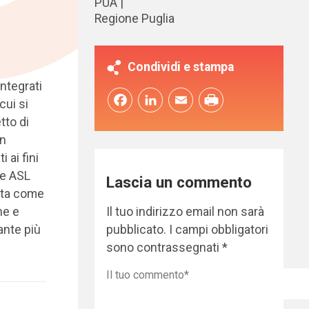
PUA
Regione Puglia
Condividi e stampa
integrati
Facebook
LinkedIn
Email
cui si
tto di
on
 ai fini
 e ASL
Lascia un commento
enta come
Il tuo indirizzo email non sarà
ne e
pubblicato.
I campi obbligatori
ante più
sono contrassegnati
*