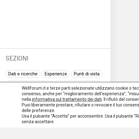
SEZIONI
Dati e ricerche
Esperienze
Punti di vista
Normativa nazionale
Normativa regionale
Wellforum.it e terze parti selezionate utilizzano cookie o tecno
consenso, anche per “miglioramento dell'esperienza”, “misur
Normativa europea
Rassegna normativa
nella
informativa sul trattamento dei dati
. Il rifiuto del con
Puoi liberamente prestare, rifiutare o revocare il tuo conse
I seminari di Welforum
Eventi
delle preferenze.
Usa il pulsante “Accetta” per acconsentire. Usa il pulsante “
Spazio ai promotori
senza accettare.