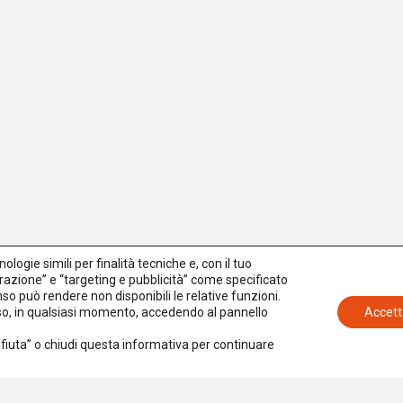
logie simili per finalità tecniche e, con il tuo
azione” e “targeting e pubblicità” come specificato
senso può rendere non disponibili le relative funzioni.
nso, in qualsiasi momento, accedendo al pannello
Accett
Rifiuta” o chiudi questa informativa per continuare