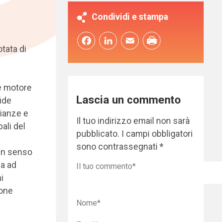
Condividi e stampa
Facebook
LinkedIn
Email
tata di
me motore
Lascia un commento
fide
lianze e
Il tuo indirizzo email non sarà
pali del
pubblicato.
I campi obbligatori
sono contrassegnati
*
 in senso
za ad
i
ione