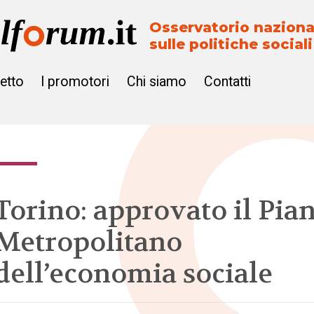
Osservatorio naziona
sulle politiche sociali
getto
I promotori
Chi siamo
Contatti
Torino: approvato il Pia
Metropolitano
dell’economia sociale