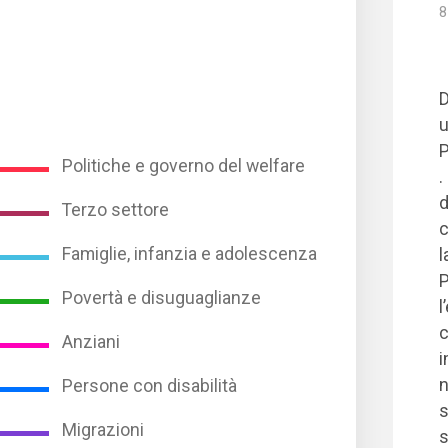
8
D
P
Politiche e governo del welfare
.
d
Terzo settore
c
Famiglie, infanzia e adolescenza
l
P
Povertà e disuguaglianze
l
c
Anziani
i
n
Persone con disabilità
s
Migrazioni
s