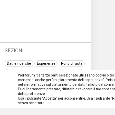
SEZIONI
Dati e ricerche
Esperienze
Punti di vista
Normativa nazionale
Normativa regionale
Wellforum.it e terze parti selezionate utilizzano cookie o tecno
consenso, anche per “miglioramento dell'esperienza”, “misur
Normativa europea
Rassegna normativa
nella
informativa sul trattamento dei dati
. Il rifiuto del con
Puoi liberamente prestare, rifiutare o revocare il tuo conse
I seminari di Welforum
Eventi
delle preferenze.
Usa il pulsante “Accetta” per acconsentire. Usa il pulsante “
Spazio ai promotori
senza accettare.