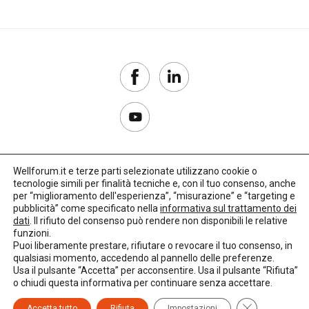
Wellforum.it e terze parti selezionate utilizzano cookie o
tecnologie simili per finalità tecniche e, con il tuo consenso, anche
Copyright 2017–2026
per “miglioramento dell'esperienza”, “misurazione” e “targeting e
pubblicità” come specificato nella
informativa sul trattamento dei
Privacy Policy
dati
. Il rifiuto del consenso può rendere non disponibili le relative
funzioni.
Impostazioni cookie
Puoi liberamente prestare, rifiutare o revocare il tuo consenso, in
qualsiasi momento, accedendo al pannello delle preferenze.
🌳
Credits:
LO Studio
Usa il pulsante “Accetta” per acconsentire. Usa il pulsante “Rifiuta”
o chiudi questa informativa per continuare senza accettare.
Close GDPR C
Accetta tutto
Rifiuta
Impostazioni