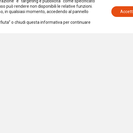
azione” e “targeting e pubblicità” come specificato
senso può rendere non disponibili le relative funzioni.
nso, in qualsiasi momento, accedendo al pannello
Accett
Rifiuta” o chiudi questa informativa per continuare
Iscriviti alla newsletter
Accetto la
Privacy Policy
iazione per la Ricerca Sociale