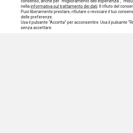
consenso, anche per “miglioramento dell'esperienza”, “misur
Normativa europea
Rassegna normativa
nella
informativa sul trattamento dei dati
. Il rifiuto del con
Puoi liberamente prestare, rifiutare o revocare il tuo conse
I seminari di Welforum
Eventi
delle preferenze.
Usa il pulsante “Accetta” per acconsentire. Usa il pulsante “
Spazio ai promotori
senza accettare.
Assoc