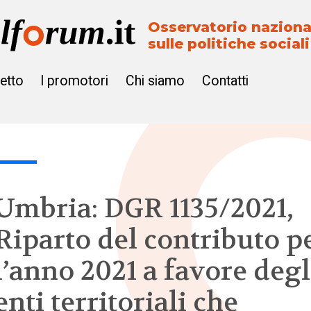
Osservatorio naziona
sulle politiche sociali
getto
I promotori
Chi siamo
Contatti
Umbria: DGR 1135/2021,
Riparto del contributo p
l’anno 2021 a favore degl
enti territoriali che