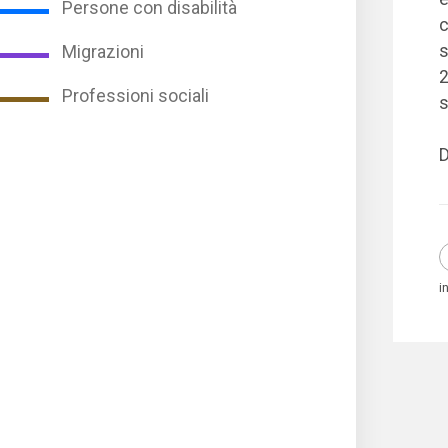
Persone con disabilità
c
s
Migrazioni
2
Professioni sociali
s
D
i