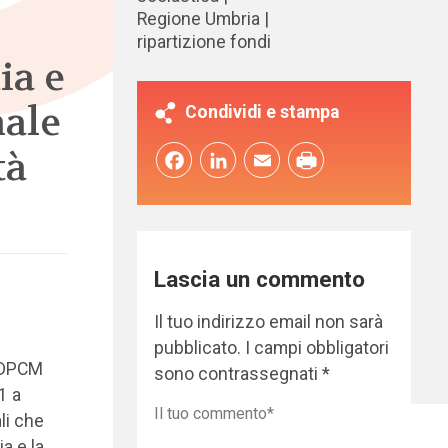
Regione Umbria
ripartizione fondi
ia e
nale
Condividi e stampa
tà
Facebook
LinkedIn
Email
Lascia un commento
Il tuo indirizzo email non sarà
pubblicato.
I campi obbligatori
i DPCM
sono contrassegnati
*
1 a
ali che
a e la