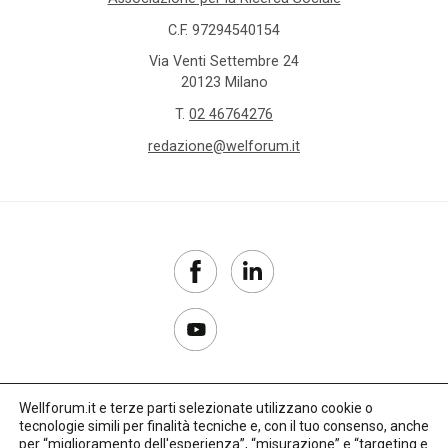
C.F. 97294540154
Via Venti Settembre 24
20123 Milano
T.
02 46764276
redazione@welforum.it
Wellforum.it e terze parti selezionate utilizzano cookie o
tecnologie simili per finalità tecniche e, con il tuo consenso, anche
Copyright 2017–2026
per “miglioramento dell'esperienza”, “misurazione” e “targeting e