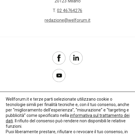
20123 Milano
T.
02 46764276
redazione@welforum.it
Wellforum.it e terze parti selezionate utilizzano cookie o
tecnologie simili per finalità tecniche e, con il tuo consenso, anche
Copyright 2017–2026
per “miglioramento dell'esperienza”, “misurazione” e “targeting e
pubblicità” come specificato nella
informativa sul trattamento dei
Privacy Policy
dati
. Il rifiuto del consenso può rendere non disponibili le relative
funzioni.
Impostazioni cookie
Puoi liberamente prestare, rifiutare o revocare il tuo consenso, in