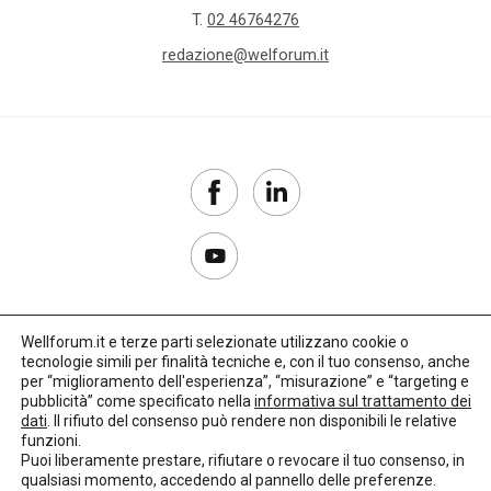
T.
02 46764276
redazione@welforum.it
Wellforum.it e terze parti selezionate utilizzano cookie o
tecnologie simili per finalità tecniche e, con il tuo consenso, anche
Copyright 2017–2026
per “miglioramento dell'esperienza”, “misurazione” e “targeting e
pubblicità” come specificato nella
informativa sul trattamento dei
Privacy Policy
dati
. Il rifiuto del consenso può rendere non disponibili le relative
funzioni.
Impostazioni cookie
Puoi liberamente prestare, rifiutare o revocare il tuo consenso, in
qualsiasi momento, accedendo al pannello delle preferenze.
🌳
Credits:
LO Studio