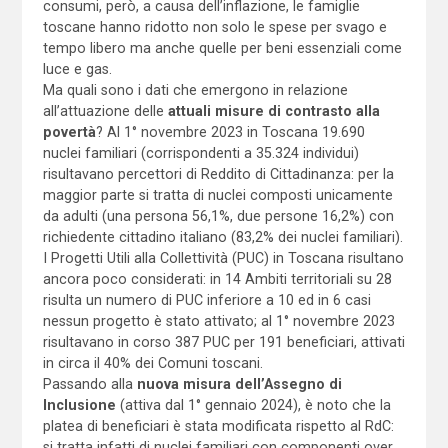
consumi, però, a causa dell’inflazione, le famiglie
toscane hanno ridotto non solo le spese per svago e
tempo libero ma anche quelle per beni essenziali come
luce e gas.
Ma quali sono i dati che emergono in relazione
all’attuazione delle
attuali misure di contrasto alla
povertà
? Al 1° novembre 2023 in Toscana 19.690
nuclei familiari (corrispondenti a 35.324 individui)
risultavano percettori di Reddito di Cittadinanza: per la
maggior parte si tratta di nuclei composti unicamente
da adulti (una persona 56,1%, due persone 16,2%) con
richiedente cittadino italiano (83,2% dei nuclei familiari).
I Progetti Utili alla Collettività (PUC) in Toscana risultano
ancora poco considerati: in 14 Ambiti territoriali su 28
risulta un numero di PUC inferiore a 10 ed in 6 casi
nessun progetto è stato attivato; al 1° novembre 2023
risultavano in corso 387 PUC per 191 beneficiari, attivati
in circa il 40% dei Comuni toscani.
Passando alla
nuova misura dell’Assegno di
Inclusione
(attiva dal 1° gennaio 2024), è noto che la
platea di beneficiari è stata modificata rispetto al RdC:
si tratta infatti di nuclei familiari con componenti over