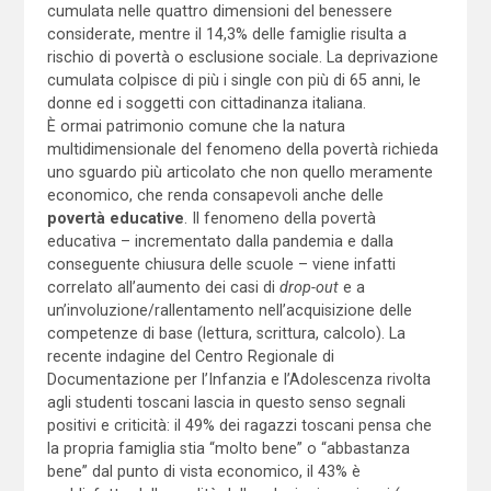
cumulata nelle quattro dimensioni del benessere
considerate, mentre il 14,3% delle famiglie risulta a
rischio di povertà o esclusione sociale. La deprivazione
cumulata colpisce di più i single con più di 65 anni, le
donne ed i soggetti con cittadinanza italiana.
È ormai patrimonio comune che la natura
multidimensionale del fenomeno della povertà richieda
uno sguardo più articolato che non quello meramente
economico, che renda consapevoli anche delle
povertà educative
. Il fenomeno della povertà
educativa – incrementato dalla pandemia e dalla
conseguente chiusura delle scuole – viene infatti
correlato all’aumento dei casi di
drop-out
e a
un’involuzione/rallentamento nell’acquisizione delle
competenze di base (lettura, scrittura, calcolo). La
recente indagine del Centro Regionale di
Documentazione per l’Infanzia e l’Adolescenza rivolta
agli studenti toscani lascia in questo senso segnali
positivi e criticità: il 49% dei ragazzi toscani pensa che
la propria famiglia stia “molto bene” o “abbastanza
bene” dal punto di vista economico, il 43% è