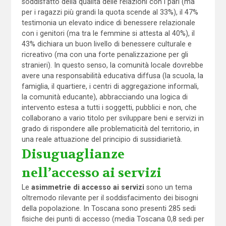
soddisfatto della qualità delle relazioni con i pari (ma
per i ragazzi più grandi la quota scende al 33%), il 47%
testimonia un elevato indice di benessere relazionale
con i genitori (ma tra le femmine si attesta al 40%), il
43% dichiara un buon livello di benessere culturale e
ricreativo (ma con una forte penalizzazione per gli
stranieri). In questo senso, la comunità locale dovrebbe
avere una responsabilità educativa diffusa (la scuola, la
famiglia, il quartiere, i centri di aggregazione informali,
la comunità educante), abbracciando una logica di
intervento estesa a tutti i soggetti, pubblici e non, che
collaborano a vario titolo per sviluppare beni e servizi in
grado di rispondere alle problematicità del territorio, in
una reale attuazione del principio di sussidiarietà.
Disuguaglianze
nell’accesso ai servizi
Le
asimmetrie
di accesso ai servizi
sono un tema
oltremodo rilevante per il soddisfacimento dei bisogni
della popolazione. In Toscana sono presenti 285 sedi
fisiche dei punti di accesso (media Toscana 0,8 sedi per