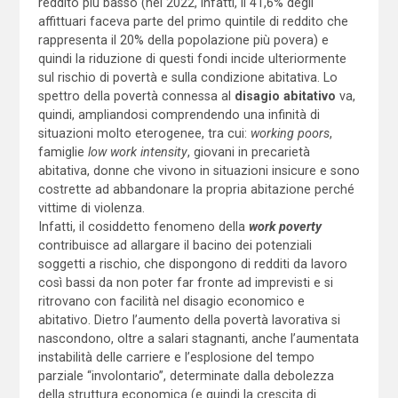
reddito più basso (nel 2022, infatti, il 41,6% degli
affittuari faceva parte del primo quintile di reddito che
rappresenta il 20% della popolazione più povera) e
quindi la riduzione di questi fondi incide ulteriormente
sul rischio di povertà e sulla condizione abitativa. Lo
spettro della povertà connessa al
disagio abitativo
va,
quindi, ampliandosi comprendendo una infinità di
situazioni molto eterogenee, tra cui:
working poors
,
famiglie
low work intensity
, giovani in precarietà
abitativa, donne che vivono in situazioni insicure e sono
costrette ad abbandonare la propria abitazione perché
vittime di violenza.
Infatti, il cosiddetto fenomeno della
work poverty
contribuisce ad allargare il bacino dei potenziali
soggetti a rischio, che dispongono di redditi da lavoro
così bassi da non poter far fronte ad imprevisti e si
ritrovano con facilità nel disagio economico e
abitativo. Dietro l’aumento della povertà lavorativa si
nascondono, oltre a salari stagnanti, anche l’aumentata
instabilità delle carriere e l’esplosione del tempo
parziale “involontario”, determinate dalla debolezza
della struttura economica (e quindi la crescita di