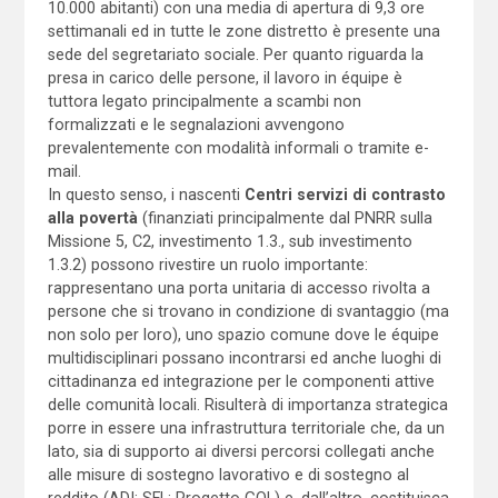
10.000 abitanti) con una media di apertura di 9,3 ore
settimanali ed in tutte le zone distretto è presente una
sede del segretariato sociale. Per quanto riguarda la
presa in carico delle persone, il lavoro in équipe è
tuttora legato principalmente a scambi non
formalizzati e le segnalazioni avvengono
prevalentemente con modalità informali o tramite e-
mail.
In questo senso, i nascenti
Centri servizi di contrasto
alla povertà
(finanziati principalmente dal PNRR sulla
Missione 5, C2, investimento 1.3., sub investimento
1.3.2) possono rivestire un ruolo importante:
rappresentano una porta unitaria di accesso rivolta a
persone che si trovano in condizione di svantaggio (ma
non solo per loro), uno spazio comune dove le équipe
multidisciplinari possano incontrarsi ed anche luoghi di
cittadinanza ed integrazione per le componenti attive
delle comunità locali. Risulterà di importanza strategica
porre in essere una infrastruttura territoriale che, da un
lato, sia di supporto ai diversi percorsi collegati anche
alle misure di sostegno lavorativo e di sostegno al
reddito (ADI; SFL; Progetto GOL) e, dall’altro, costituisca