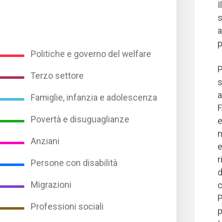
I
s
a
p
Politiche e governo del welfare
P
Terzo settore
s
a
Famiglie, infanzia e adolescenza
F
Povertà e disuguaglianze
e
n
Anziani
e
r
Persone con disabilità
d
Migrazioni
c
P
Professioni sociali
p