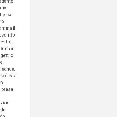
cedente
rmini
che ha
rio
ntata il
oscritto
mestre
trata in
getti di
el
domanda.
 si dovrà
o.
i presa
zioni
 del
ndo