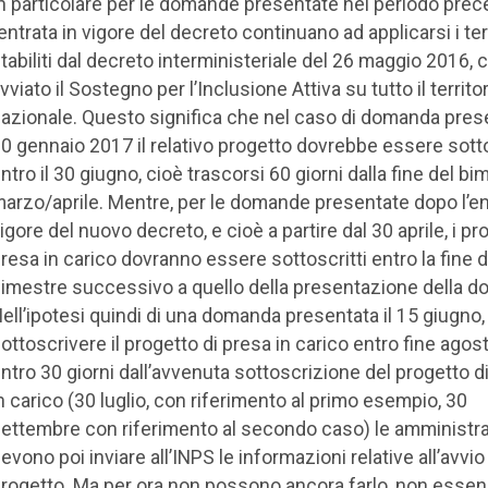
n particolare per le domande presentate nel periodo pre
’entrata in vigore del decreto continuano ad applicarsi i te
tabiliti dal decreto interministeriale del 26 maggio 2016, 
vviato il Sostegno per l’Inclusione Attiva su tutto il territo
azionale. Questo significa che nel caso di domanda prese
0 gennaio 2017 il relativo progetto dovrebbe essere sott
ntro il 30 giugno, cioè trascorsi 60 giorni dalla fine del bi
arzo/aprile. Mentre, per le domande presentate dopo l’en
igore del nuovo decreto, e cioè a partire dal 30 aprile, i pro
resa in carico dovranno essere sottoscritti entro la fine d
imestre successivo a quello della presentazione della 
ell’ipotesi quindi di una domanda presentata il 15 giugno,
ottoscrivere il progetto di presa in carico entro fine agost
ntro 30 giorni dall’avvenuta sottoscrizione del progetto d
n carico (30 luglio, con riferimento al primo esempio, 30
ettembre con riferimento al secondo caso) le amministra
evono poi inviare all’INPS le informazioni relative all’avvio
rogetto. Ma per ora non possono ancora farlo, non esse