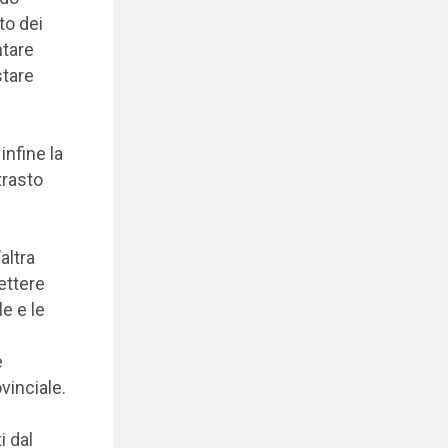
to dei
ntare
stare
infine la
trasto
altra
mettere
e e le
e
vinciale.
i dal