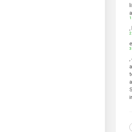
l
a
1
,
2
e
3
,
a
t
a
S
i