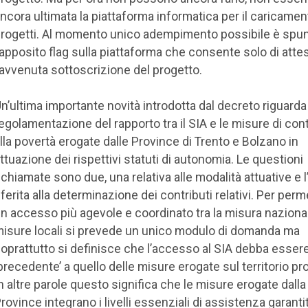
ncora ultimata la piattaforma informatica per il caricamen
rogetti. Al momento unico adempimento possibile è spu
’apposito flag sulla piattaforma che consente solo di atte
’avvenuta sottoscrizione del progetto.
n’ultima importante novità introdotta dal decreto riguarda 
egolamentazione del rapporto tra il SIA e le misure di con
lla povertà erogate dalle Province di Trento e Bolzano in
ttuazione dei rispettivi statuti di autonomia. Le questioni
ichiamate sono due, una relativa alle modalità attuative e l’
iferita alla determinazione dei contributi relativi. Per per
n accesso più agevole e coordinato tra la misura nazional
isure locali si prevede un unico modulo di domanda ma
oprattutto si definisce che l’accesso al SIA debba esser
precedente’ a quello delle misure erogate sul territorio pro
n altre parole questo significa che le misure erogate dalla
rovince integrano i livelli essenziali di assistenza garantit