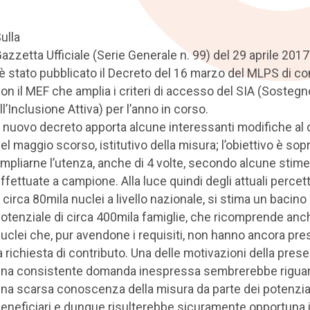
ulla
azzetta Ufficiale (Serie Generale n. 99) del 29 aprile 2017
 è stato pubblicato il Decreto del 16 marzo del MLPS di c
on il MEF che amplia i criteri di accesso del SIA (Sostegn
ll’Inclusione Attiva) per l’anno in corso.
l nuovo decreto apporta alcune interessanti modifiche al
el maggio scorso, istitutivo della misura; l’obiettivo è sop
mpliarne l’utenza, anche di 4 volte, secondo alcune stime
ffettuate a campione. Alla luce quindi degli attuali percetto
 circa 80mila nuclei a livello nazionale, si stima un bacino
otenziale di circa 400mila famiglie, che ricomprende anch
uclei che, pur avendone i requisiti, non hanno ancora pre
a richiesta di contributo. Una delle motivazioni della pres
na consistente domanda inespressa sembrerebbe rigua
na scarsa conoscenza della misura da parte dei potenzia
eneficiari e dunque risulterebbe sicuramente opportuna 