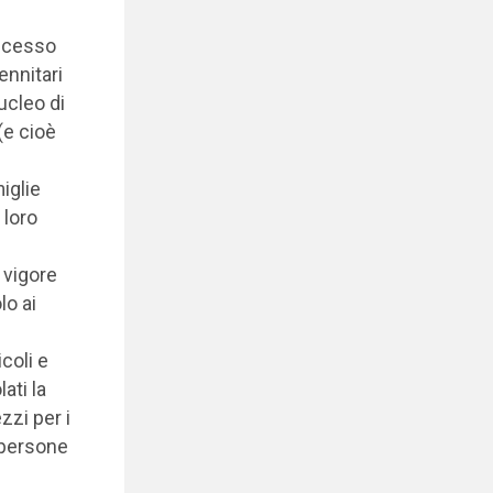
accesso
ennitari
ucleo di
(e cioè
iglie
 loro
 vigore
lo ai
coli e
ati la
zzi per i
e persone