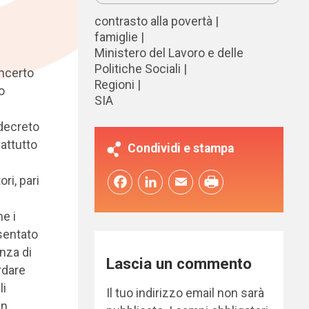
contrasto alla povertà
famiglie
Ministero del Lavoro e delle
Politiche Sociali
oncerto
Regioni
o
SIA
 decreto
rattutto
Condividi e stampa
ri, pari
Facebook
LinkedIn
Email
e i
sentato
enza di
Lascia un commento
rdare
li
Il tuo indirizzo email non sarà
in