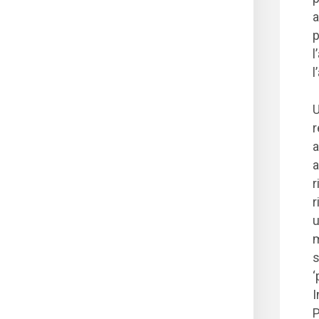
a
p
l
l
U
r
a
a
r
r
u
m
s
‘
I
P