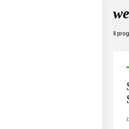
Il pro
D