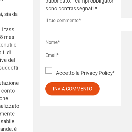
pubblicato.
I campi obbligatori
sono contrassegnati
*
, sia da
i tassi
 8 mesi
tenuti e
ti di
ive del
suddetti
Accetto la
Privacy Policy
*
lutazione
e conto
ione
nalizzato
armente
nsabile
mande, è