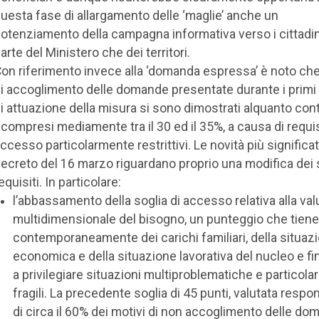
uesta fase di allargamento delle ‘maglie’ anche un
otenziamento della campagna informativa verso i cittadini
arte del Ministero che dei territori.
on riferimento invece alla ‘domanda espressa’ è noto che 
i accoglimento delle domande presentate durante i primi
i attuazione della misura si sono dimostrati alquanto con
icompresi mediamente tra il 30 ed il 35%, a causa di requisi
ccesso particolarmente restrittivi. Le novità più significat
ecreto del 16 marzo riguardano proprio una modifica dei 
equisiti. In particolare:
l’abbassamento della soglia di accesso relativa alla va
multidimensionale del bisogno, un punteggio che tien
contemporaneamente dei carichi familiari, della situaz
economica e della situazione lavorativa del nucleo e fi
a privilegiare situazioni multiproblematiche e particol
fragili. La precedente soglia di 45 punti, valutata respo
di circa il 60% dei motivi di non accoglimento delle do