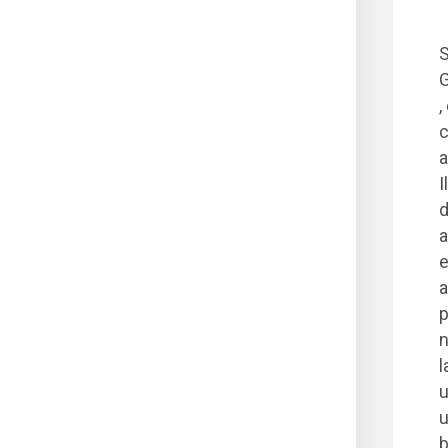
S
G
,
c
a
I
d
a
e
a
p
n
l
u
u
b