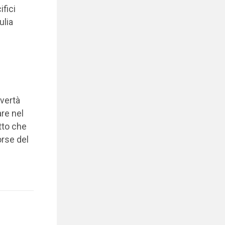
ifici
ulia
overtà
re nel
tto che
orse del