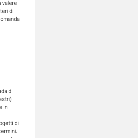
a valere
eri di
a domanda
nda di
stri)
e in
getti di
termini.