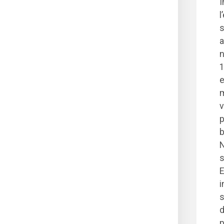
I
l
s
a
n
1
e
m
v
p
b
N
s
E
i
s
d
p